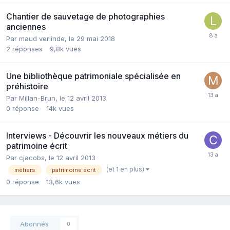
Chantier de sauvetage de photographies
anciennes
Par maud verlinde,
le 29 mai 2018
2
réponses
9,8k
vues
Une bibliothèque patrimoniale spécialisée en
préhistoire
Par Millan-Brun,
le 12 avril 2013
0
réponse
14k
vues
Interviews - Découvrir les nouveaux métiers du
patrimoine écrit
Par cjacobs,
le 12 avril 2013
(et 1 en plus)
métiers
patrimoine écrit
0
réponse
13,6k
vues
Abonnés
0