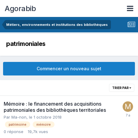
Agorabib
Métiers, environnements et institutions des bibliothèques
patrimoniales
Commencer un nouveau sujet
TRIER PAR
Mémoire : le financement des acquisitions
patrimoniales des bibliothèques territoriales
Par Ma-non,
le 1 octobre 2018
patrimoine
mémoire
0
réponse
19,7k
vues