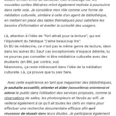
nouvelles sorties littéraires m’ont également motivée à poursuivre
dans cette voie. Je considère mon rôle comme une forme de
médiation culturelle, similaire à celle d’un agent de bibliothèque,
en mettant en place des tables thématiques pour satisfaire les
besoins d’information et éveiller la curiosité des usagers.
Là, attention à l'idée de "fort attrait pour la lecture", qui est
l'équivalent du fatidique "j'aime beaucoup lire".
En BU de médecine, ce n'est pas le même genre de lecture, idem
dans les autres BU. Sauf cas exceptionnels d'espace détente, tu
ne pourras pas conseiller ni être médiatrice culturelle avec des
étudiants (en BM, par contre, oui)
Néanmoins, ça reste intéressant dans l'idée de la médiation
culturelle. Là, ça prouve que tu sais faire.
Avec cette expérience en tant que magasinier des bibliothèques,
je souhaite accueillir, orienter et aider
j’accueillerai, orienterai et
aiderai
le public dans l’utilisation des services proposés, comme la
réservations
de salles, les photocopieurs et l’accès au wifi. Je
veillerai également à ce qu’il ait toutes les clefs en mains pour
effectuer une recherche documentaire efficace afin
qu’il
réussisse
de réussir
dans
leurs études. Je participerai également