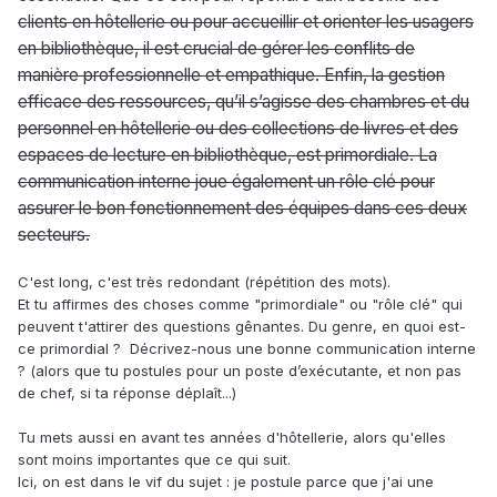
clients en hôtellerie ou pour accueillir et orienter les usagers
en bibliothèque, il est crucial de gérer les conflits de
manière professionnelle et empathique. Enfin, la gestion
efficace des ressources, qu’il s’agisse des chambres et du
personnel en hôtellerie ou des collections de livres et des
espaces de lecture en bibliothèque, est primordiale. La
communication interne joue également un rôle clé pour
assurer le bon fonctionnement des équipes dans ces deux
secteurs.
C'est long, c'est très redondant (répétition des mots).
Et tu affirmes des choses comme "primordiale" ou "rôle clé" qui
peuvent t'attirer des questions gênantes. Du genre, en quoi est-
ce primordial ? Décrivez-nous une bonne communication interne
? (alors que tu postules pour un poste d’exécutante, et non pas
de chef, si ta réponse déplaît...)
Tu mets aussi en avant tes années d'hôtellerie, alors qu'elles
sont moins importantes que ce qui suit.
Ici, on est dans le vif du sujet : je postule parce que j'ai une