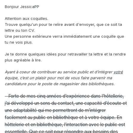
Bonjour JessicaPP
Attention aux coquilles.
Trouve quelqu'un pour te relire avant d'envoyer, que ce soit ta
lettre ou ton CV.
Une personne extérieure verra immédiatement une coquille que
tu ne vois plus.
Je te donne quelques idées pour retravailler ta lettre et la rendre
plus agréable à lire.
Ayant à coeur de contribuer au service public et d’intégrer
votré
équipe, c’est un plaisir pour moi de vous faire parvenir ma
candidature pour le poste de magasinier des bibliothèques.
Forte de mes cinq années d’expérience dans l’hôtellerie,
j’ai développé un sens du contact, une capacité d’écoute et
une adaptabilité qui me permettront de m’intégrer
facilement au public en bibliothèque et à votre équipe. En
hôttelerie et en bibliothèque, l’interaction avec le public est
essentielle. Que ce soit pour répondre aux besoins des