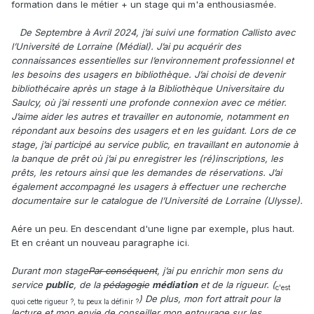
formation dans le métier + un stage qui m'a enthousiasmée.
De Septembre à Avril 2024, j’ai suivi une formation Callisto avec
l’Université de Lorraine (Médial). J’ai pu acquérir des
connaissances essentielles sur l’environnement professionnel et
les besoins des usagers en bibliothèque. J’ai choisi de devenir
bibliothécaire après un stage à la Bibliothèque Universitaire du
Saulcy, où j’ai ressenti une profonde connexion avec ce métier.
J’aime aider les autres et travailler en autonomie, notamment en
répondant aux besoins des usagers et en les guidant. Lors de ce
stage, j’ai participé au service public, en travaillant en autonomie à
la banque de prêt où j’ai pu enregistrer les (ré)inscriptions, les
prêts, les retours ainsi que les demandes de réservations. J’ai
également accompagné les usagers à effectuer une recherche
documentaire sur le catalogue de l’Université de Lorraine (Ulysse).
Aére un peu. En descendant d'une ligne par exemple, plus haut.
Et en créant un nouveau paragraphe ici.
Durant mon stage
Par conséquent
, j’ai pu enrichir mon sens du
service
public
, de la
pédagogie
médiation
et de la rigueur. (
c'est
) De plus, mon fort attrait pour la
quoi cette rigueur ?, tu peux la définir ?
lecture et mon envie de conseiller mon entourage sur les