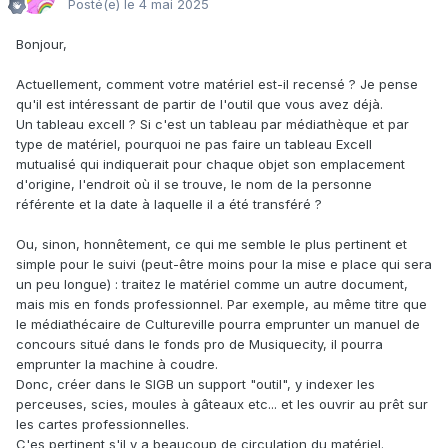
Posté(e)
le 4 mai 2025
Bonjour,
Actuellement, comment votre matériel est-il recensé ? Je pense
qu'il est intéressant de partir de l'outil que vous avez déjà.
Un tableau excell ? Si c'est un tableau par médiathèque et par
type de matériel, pourquoi ne pas faire un tableau Excell
mutualisé qui indiquerait pour chaque objet son emplacement
d'origine, l'endroit où il se trouve, le nom de la personne
référente et la date à laquelle il a été transféré ?
Ou, sinon, honnêtement, ce qui me semble le plus pertinent et
simple pour le suivi (peut-être moins pour la mise e place qui sera
un peu longue) : traitez le matériel comme un autre document,
mais mis en fonds professionnel. Par exemple, au même titre que
le médiathécaire de Cultureville pourra emprunter un manuel de
concours situé dans le fonds pro de Musiquecity, il pourra
emprunter la machine à coudre.
Donc, créer dans le SIGB un support "outil", y indexer les
perceuses, scies, moules à gâteaux etc... et les ouvrir au prêt sur
les cartes professionnelles.
C'es pertinent s'il y a beaucoup de circulation du matériel.