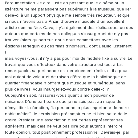
l'argumentation. Je dirai juste en passant que le cinéma ou la
littérature ne me paraissent pas supérieurs à la musique, que lier
celle-ci à un support physique me semble très réducteur, et que
si nous n'avons pas à Anzin d'œuvre musicale d'un excellent
artiste comme Nick Cave, il y'a également des réalisateurs ou des
auteurs que certains de nos collègues s'insurgeront de n'y pas
trouver (alors qu'horreur, nous nous commettons avec les
éditions Harlequin ou des films d'horreur)... dont DeLillo justement
!
mais voyez-vous, il n'y a pas pour moi de modèle fixe à suivre. Le
travail que vous effectuez dans votre structure est tout à fait
remarquable, sa pertinence est certainement réelle, et il a pour
moi autant de valeur et de raison d'être que la bibliothèque de
quartier finlandaise n'offrant que musique et numérique, sans
plus de livres. Vous insurgeriez-vous contre celle-ci ?
Quoiqu'il en soit, rassurez-vous quant à mon pouvoir de
nuisance. D'une part parce que je ne suis pas, au risque de
démystifier la fonction, "la personne la plus importante de notre
noble métier". Je serais bien présomptueuse et bien sotte de le
croire. Présider une association c'est certes représenter ses
adhérents, mais cela ne veut pas dire pour autant s'interdire
toute opinion, tout positionnement professionnel. Devrais-je, par