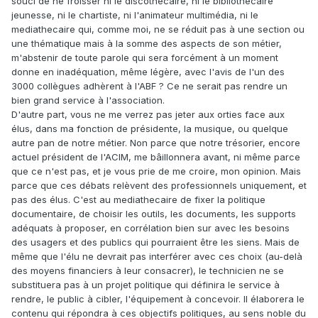
souci de ne froisser ni le discothecaire, ni le bibliothécaire
jeunesse, ni le chartiste, ni l'animateur multimédia, ni le
mediathecaire qui, comme moi, ne se réduit pas à une section ou
une thématique mais à la somme des aspects de son métier,
m'abstenir de toute parole qui sera forcément à un moment
donne en inadéquation, même légère, avec l'avis de l'un des
3000 collègues adhèrent à l'ABF ? Ce ne serait pas rendre un
bien grand service à l'association.
D'autre part, vous ne me verrez pas jeter aux orties face aux
élus, dans ma fonction de présidente, la musique, ou quelque
autre pan de notre métier. Non parce que notre trésorier, encore
actuel président de l'ACIM, me bâillonnera avant, ni même parce
que ce n'est pas, et je vous prie de me croire, mon opinion. Mais
parce que ces débats relèvent des professionnels uniquement, et
pas des élus. C'est au mediathecaire de fixer la politique
documentaire, de choisir les outils, les documents, les supports
adéquats à proposer, en corrélation bien sur avec les besoins
des usagers et des publics qui pourraient être les siens. Mais de
même que l'élu ne devrait pas interférer avec ces choix (au-delà
des moyens financiers à leur consacrer), le technicien ne se
substituera pas à un projet politique qui définira le service à
rendre, le public à cibler, l'équipement à concevoir. Il élaborera le
contenu qui répondra à ces objectifs politiques, au sens noble du