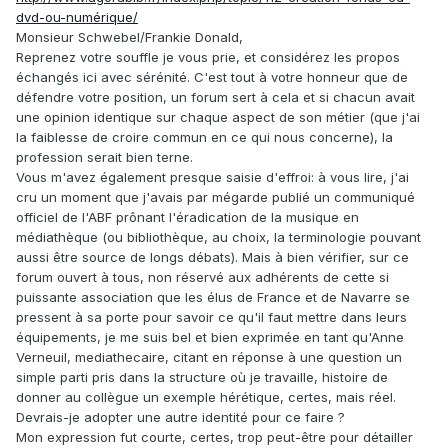
dvd-ou-numérique/
Monsieur Schwebel/Frankie Donald,
Reprenez votre souffle je vous prie, et considérez les propos
échangés ici avec sérénité. C'est tout à votre honneur que de
défendre votre position, un forum sert à cela et si chacun avait
une opinion identique sur chaque aspect de son métier (que j'ai
la faiblesse de croire commun en ce qui nous concerne), la
profession serait bien terne.
Vous m'avez également presque saisie d'effroi: à vous lire, j'ai
cru un moment que j'avais par mégarde publié un communiqué
officiel de l'ABF prônant l'éradication de la musique en
médiathèque (ou bibliothèque, au choix, la terminologie pouvant
aussi être source de longs débats). Mais à bien vérifier, sur ce
forum ouvert à tous, non réservé aux adhérents de cette si
puissante association que les élus de France et de Navarre se
pressent à sa porte pour savoir ce qu'il faut mettre dans leurs
équipements, je me suis bel et bien exprimée en tant qu'Anne
Verneuil, mediathecaire, citant en réponse à une question un
simple parti pris dans la structure où je travaille, histoire de
donner au collègue un exemple hérétique, certes, mais réel.
Devrais-je adopter une autre identité pour ce faire ?
Mon expression fut courte, certes, trop peut-être pour détailler