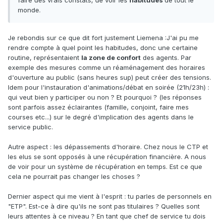
faire des vrais constats, de voir les
habitudes
de tout le
monde.
Je rebondis sur ce que dit fort justement Liemena
:J'ai pu me
rendre compte à quel point les habitudes, donc une certaine
routine, représentaient
la zone de confort
des agents. Par
exemple des mesures comme un réaménagement des horaires
d'ouverture au public (sans heures sup) peut créer des tensions.
Idem pour l'instauration d'animations/débat en soirée (21h/23h) :
qui veut bien y participer ou non ? Et pourquoi ? (les réponses
sont parfois assez éclairantes (famille, conjoint, faire mes
courses etc...) sur le degré d'implication des agents dans le
service public.
Autre aspect : les dépassements d'horaire. Chez nous le CTP et
les elus se sont opposés à une récupération financière. A nous
de voir pour un système de récupération en temps. Est ce que
cela ne pourrait pas changer les choses ?
Dernier aspect qui me vient à l'esprit : tu parles de personnels en
"ETP". Est-ce à dire qu'ils ne sont pas titulaires ? Quelles sont
leurs attentes à ce niveau ? En tant que chef de service tu dois