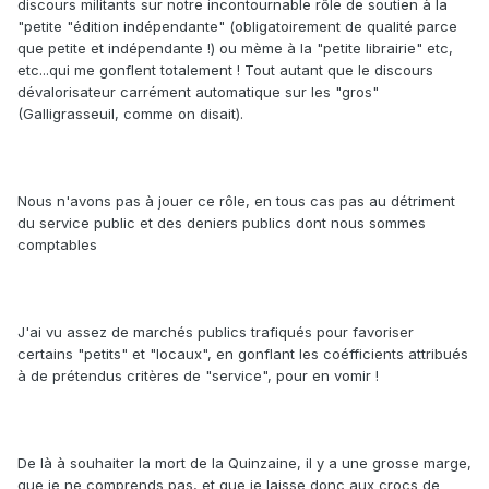
discours militants sur notre incontournable rôle de soutien à la
"petite "édition indépendante" (obligatoirement de qualité parce
que petite et indépendante !) ou mème à la "petite librairie" etc,
etc...qui me gonflent totalement ! Tout autant que le discours
dévalorisateur carrément automatique sur les "gros"
(Galligrasseuil, comme on disait).
Nous n'avons pas à jouer ce rôle, en tous cas pas au détriment
du service public et des deniers publics dont nous sommes
comptables
J'ai vu assez de marchés publics trafiqués pour favoriser
certains "petits" et "locaux", en gonflant les coéfficients attribués
à de prétendus critères de "service", pour en vomir !
De là à souhaiter la mort de la Quinzaine, il y a une grosse marge,
que je ne comprends pas, et que je laisse donc aux crocs de