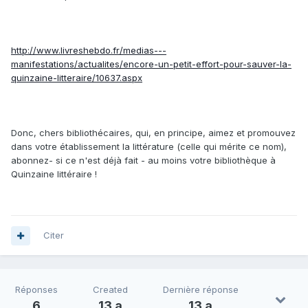
http://www.livreshebdo.fr/medias---
manifestations/actualites/encore-un-petit-effort-pour-sauver-la-
quinzaine-litteraire/10637.aspx
Donc, chers bibliothécaires, qui, en principe, aimez et promouvez
dans votre établissement la littérature (celle qui mérite ce nom),
abonnez- si ce n'est déjà fait - au moins votre bibliothèque à
Quinzaine littéraire !
Citer
Réponses
Created
Dernière réponse
6
13 a
13 a