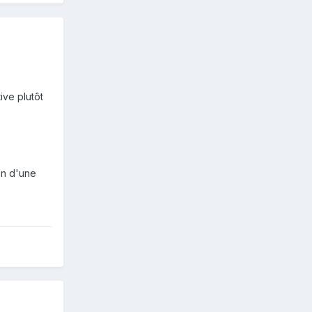
ive plutôt
on d'une