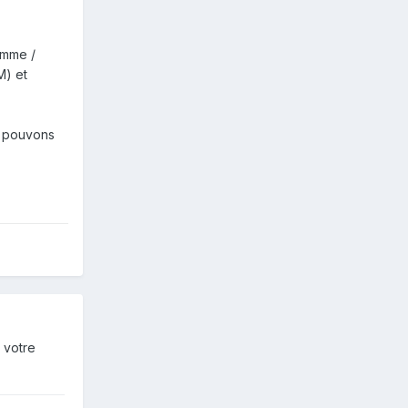
amme /
M) et
us pouvons
 votre