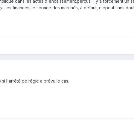
mpliqué dans les actes d'encaissement.perçus. Il y a forcément un s
ça: les finances, le service des marchés, à défaut, c epeut sans dou
si l'arrêté de régie a prévu le cas.