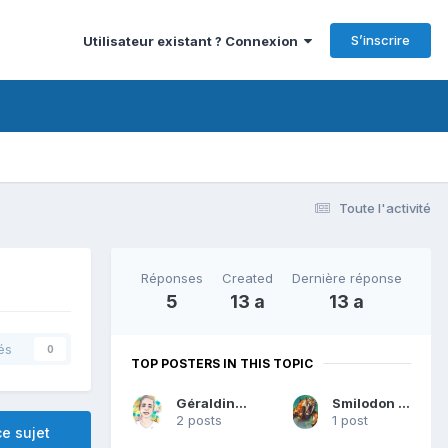
S’inscrire
Utilisateur existant ? Connexion
Toute l'activité
Réponses
Created
Dernière réponse
5
13 a
13 a
és
0
TOP POSTERS IN THIS TOPIC
Géraldine DF
Smilodon fatalis
2 posts
1 post
e sujet