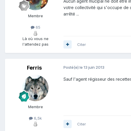
Aucun agent mucipal ne doit être i
votre collectivité qui s'occupe de 
arrêté ...
Membre
65
Là où vous ne
l'attendez pas
Citer
Ferris
Posté(e)
le 13 juin 2013
Sauf l'agent régisseur des recettes 
Membre
6,5k
Citer