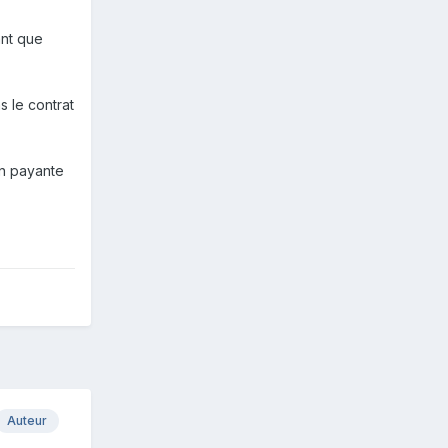
ant que
s le contrat
)
on payante
Auteur