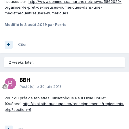
liseuses sur
http://www.commentcamarche.net/news/5862029-
organiser-le-pret-de-liseuses-numeriques-dans-une-
mediatheque#liseuses-numeriques
Modifié
le 3 août 2019
par Ferris
Citer
2 weeks later...
BBH
Posté(e)
le 30 juin 2013
Pour du prêt de tablettes, Bibliothèque Paul Emile Boulet
(Québec)
http://bibliotheque.uqac.ca/renseignements/reglements.
php?section=6