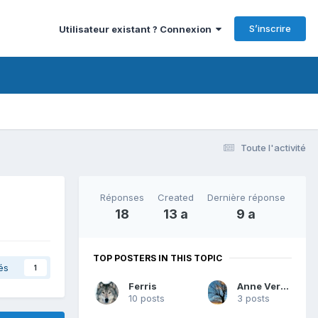
S’inscrire
Utilisateur existant ? Connexion
Toute l'activité
Réponses
Created
Dernière réponse
18
13 a
9 a
TOP POSTERS IN THIS TOPIC
és
1
Ferris
Anne Verneuil
10 posts
3 posts