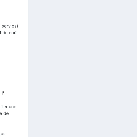
 servies),
t du coût
!".
iller une
re de
mps.