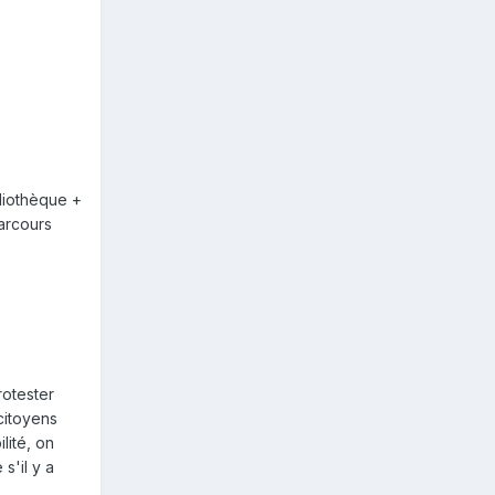
bliothèque +
parcours
rotester
 citoyens
lité, on
s'il y a