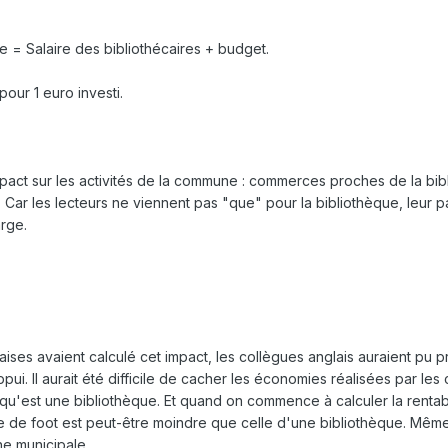
 = Salaire des bibliothécaires + budget.
pour 1 euro investi.
 impact sur les activités de la commune : commerces proches de la bi
. Car les lecteurs ne viennent pas "que" pour la bibliothèque, leur 
arge.
ises avaient calculé cet impact, les collègues anglais auraient pu p
appui. Il aurait été difficile de cacher les économies réalisées par les
u'est une bibliothèque. Et quand on commence à calculer la rentabi
de de foot est peut-être moindre que celle d'une bibliothèque. Même 
ne municipale.