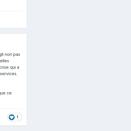
git non pas
elles
rise qui a
services.
 que ce
1