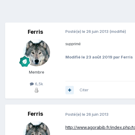
Ferris
Posté(e)
le 26 juin 2013
(modifié)
supprimé
Modifié
le 23 août 2019
par Ferris
Membre
6,5k
Citer
Ferris
Posté(e)
le 26 juin 2013
http://www.agorabib.fr/index.php/t