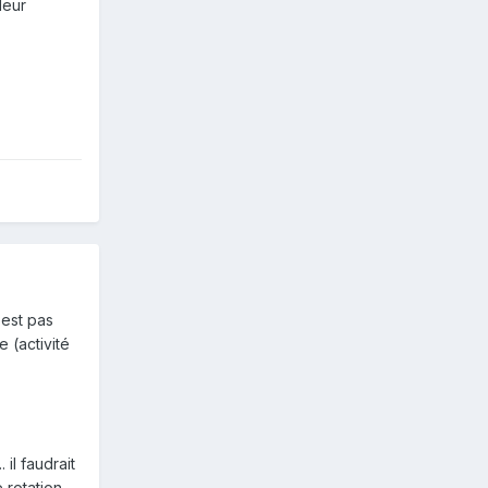
leur
'est pas
 (activité
 il faudrait
 rotation