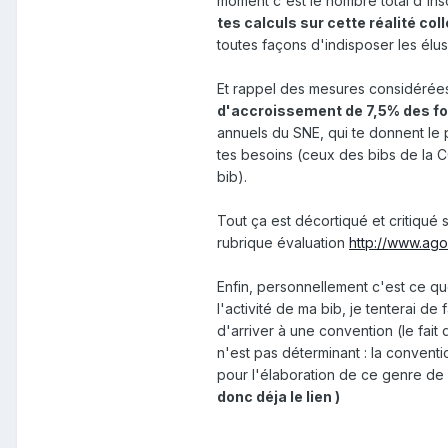
moment c'est le nombre total d'inscr
tes calculs sur cette réalité col
toutes façons d'indisposer les élu
Et rappel des mesures considérée
d'accroissement de 7,5% des fo
annuels du SNE, qui te donnent le
tes besoins (ceux des bibs de la CC
bib).
Tout ça est décortiqué et critiqué 
rubrique évaluation
http://www.ago
Enfin, personnellement c'est ce que
l'activité de ma bib, je tenterai d
d'arriver à une convention (le fait
n'est pas déterminant : la conven
pour l'élaboration de ce genre de
donc déja le lien )