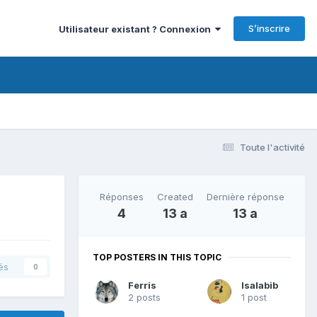
S’inscrire
Utilisateur existant ? Connexion
Toute l'activité
Réponses
Created
Dernière réponse
4
13 a
13 a
TOP POSTERS IN THIS TOPIC
és
0
Ferris
Isalabib
2 posts
1 post