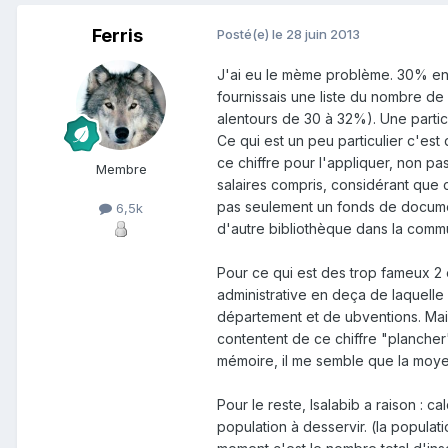
Ferris
Posté(e)
le 28 juin 2013
J'ai eu le mème problème. 30% env
fournissais une liste du nombre de
alentours de 30 à 32%). Une part
Ce qui est un peu particulier c'es
ce chiffre pour l'appliquer, non p
Membre
salaires compris, considérant que c
pas seulement un fonds de documen
6,5k
d'autre bibliothèque dans la comm
Pour ce qui est des trop fameux 2 
administrative en deça de laquell
département et de ubventions. Mai
contentent de ce chiffre "plancher
mémoire, il me semble que la moyen
Pour le reste, Isalabib a raison : ca
population à desservir. (la popula