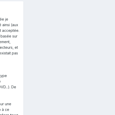
ée je
 ainsi (aux
t acceptée.
t basée sur
nement,
ecteurs, et
xistait pas
type
e
VD...). De
 sur une
o à ce