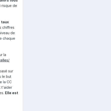
alors tous
ui risque de
 taux
s chiffres
niveau de
 de chaque
r la
elles/
 basé sur
 le but
de la CC
 t'aider
es.
Elle est