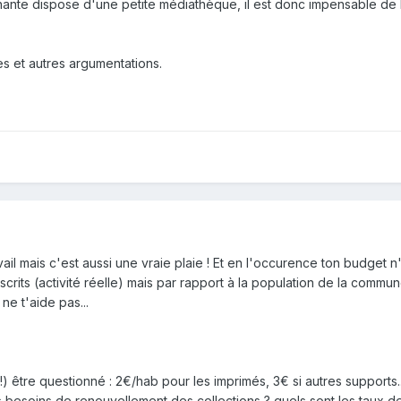
nte dispose d'une petite médiathèque, il est donc impensable de 
 et autres argumentations.
avail mais c'est aussi une vraie plaie ! Et en l'occurence ton budget n
crits (activité réelle) mais par rapport à la population de la commune
ne t'aide pas...
!) être questionné : 2€/hab pour les imprimés, 3€ si autres supports...
s besoins de renouvellement des collections ? quels sont les taux de