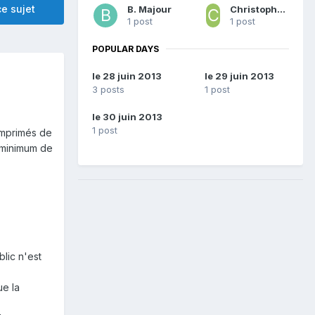
e sujet
B. Majour
Christophe PORCHET
1 post
1 post
POPULAR DAYS
le 28 juin 2013
le 29 juin 2013
3 posts
1 post
le 30 juin 2013
1 post
imprimés de
 minimum de
lic n'est
ue la