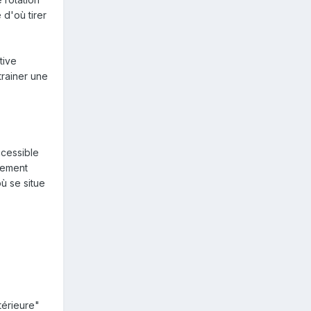
 d'où tirer
tive
trainer une
ccessible
rtement
où se situe
térieure"