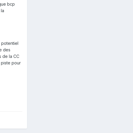
 que bcp
 la
 potentiel
le des
s de la CC
 piste pour