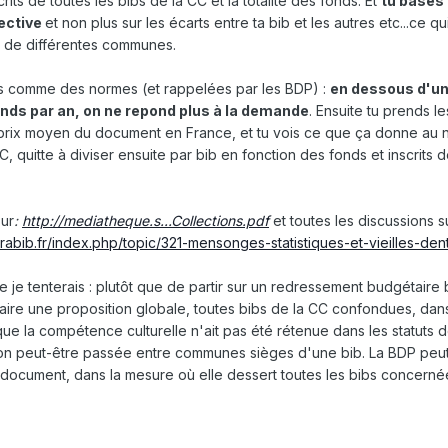
its de toutes les bibs de la CC et la totalité des fonds. Et
tu bases 
lective
et non plus sur les écarts entre ta bib et les autres etc...ce q
s de différentes communes.
s comme des normes (et rappelées par les BDP) :
en dessous d'un
nds par an, on ne repond plus à la demande
. Ensuite tu prends le
 prix moyen du document en France, et tu vois ce que ça donne au 
, quitte à diviser ensuite par bib en fonction des fonds et inscrits
sur
:
http://mediatheque.s...Collections.pdf
et toutes les discussions su
rabib.fr/index.php/topic/321-mensonges-statistiques-et-vieilles-dent
 je tenterais : plutôt que de partir sur un redressement budgétaire
e faire une proposition globale, toutes bibs de la CC confondues, dans
 que la compétence culturelle n'ait pas été rétenue dans les statuts 
tion peut-être passée entre communes sièges d'une bib. La BDP peut
 document, dans la mesure où elle dessert toutes les bibs concerné