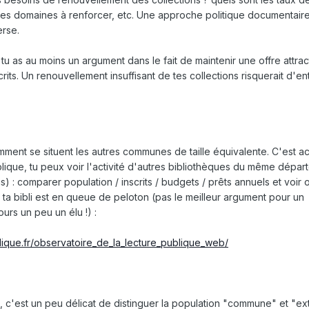
r les domaines à renforcer, etc. Une approche politique documentaire
erse.
s tu as au moins un argument dans le fait de maintenir une offre attrac
rits. Un renouvellement insuffisant de tes collections risquerait d'en
omment se situent les autres communes de taille équivalente. C'est a
blique, tu peux voir l'activité d'autres bibliothèques du même dépa
) : comparer population / inscrits / budgets / prêts annuels et voir 
si ta bibli est en queue de peloton (pas le meilleur argument pour un
ours un peu un élu !) :
lique.fr/observatoire_de_la_lecture_publique_web/
s, c'est un peu délicat de distinguer la population "commune" et "ex