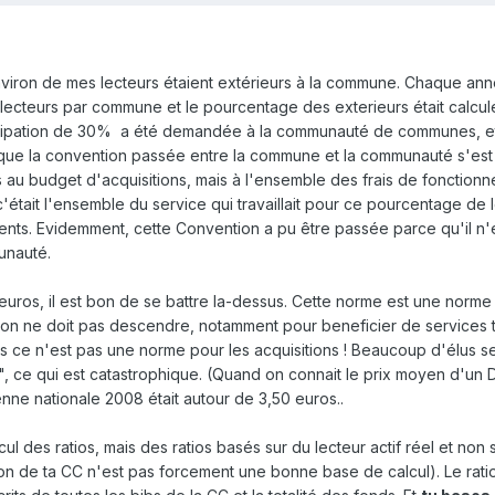
iron de mes lecteurs étaient extérieurs à la commune. Chaque ann
 lecteurs par commune et le pourcentage des exterieurs était calculé
icipation de 30% a été demandée à la communauté de communes, e
t que la convention passée entre la commune et la communauté s'es
as au budget d'acquisitions, mais à l'ensemble des frais de fonction
'était l'ensemble du service qui travaillait pour ce pourcentage de l
ts. Evidemment, cette Convention a pu être passée parce qu'il n'e
unauté.
euros, il est bon de se battre la-dessus. Cette norme est une norme
e on ne doit pas descendre, notamment pour beneficier de services 
s ce n'est pas une norme pour les acquisitions ! Beaucoup d'élus s
", ce qui est catastrophique. (Quand on connait le prix moyen d'un D
ne nationale 2008 était autour de 3,50 euros..
lcul des ratios, mais des ratios basés sur du lecteur actif réel et non
tion de ta CC n'est pas forcement une bonne base de calcul). Le rati