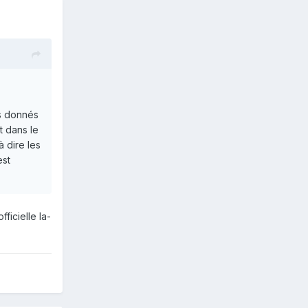
ls donnés
it dans le
à dire les
est
ficielle la-