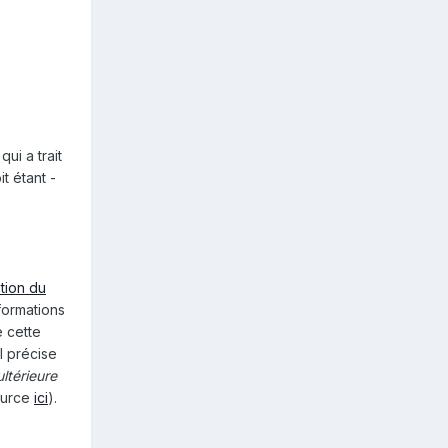
ui a trait
t étant -
stion du
nformations
e cette
l précise
ltérieure
ource
ici
).