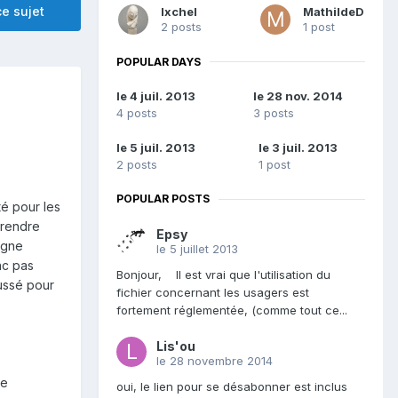
e sujet
Ixchel
MathildeD
2 posts
1 post
POPULAR DAYS
le 4 juil. 2013
le 28 nov. 2014
4 posts
3 posts
le 5 juil. 2013
le 3 juil. 2013
2 posts
1 post
POPULAR POSTS
é pour les
 rendre
Epsy
igne
le 5 juillet 2013
nc pas
Bonjour, Il est vrai que l'utilisation du
ussé pour
fichier concernant les usagers est
fortement réglementée, (comme tout ce...
Lis'ou
le 28 novembre 2014
ne
oui, le lien pour se désabonner est inclus