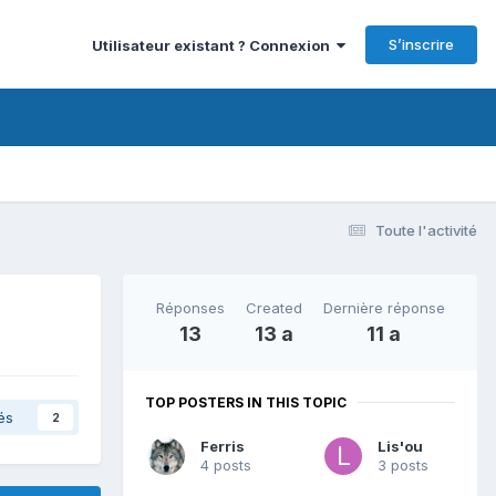
S’inscrire
Utilisateur existant ? Connexion
Toute l'activité
Réponses
Created
Dernière réponse
13
13 a
11 a
TOP POSTERS IN THIS TOPIC
és
2
Ferris
Lis'ou
4 posts
3 posts