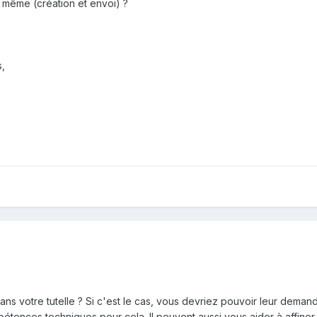
s même (création et envoi) ?
,
dans votre tutelle ? Si c'est le cas, vous devriez pouvoir leur dema
pétences techniques pour cela. Il peuvent aussi vous aider à affiner