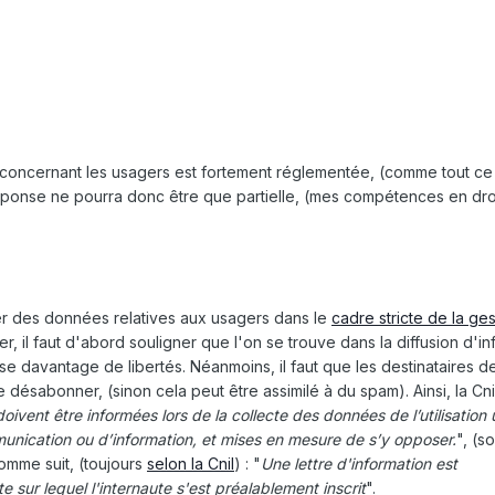
hier concernant les usagers est fortement réglementée, (comme tout ce q
ponse ne pourra donc être que partielle, (mes compétences en droi
er des données relatives aux usagers dans le
cadre stricte de la ge
er, il faut d'abord souligner que l'on se trouve dans la diffusion d'i
se davantage de libertés. Néanmoins, il faut que les destinataires d
se désabonner, (sinon cela peut être assimilé à du spam). Ainsi, la Cni
vent être informées lors de la collecte des données de l’utilisation u
nication ou d’information, et mises en mesure de s’y opposer.
", (s
comme suit, (toujours
selon la Cnil
) : "
Une lettre d'information est
 sur lequel l'internaute s'est préalablement inscrit
".