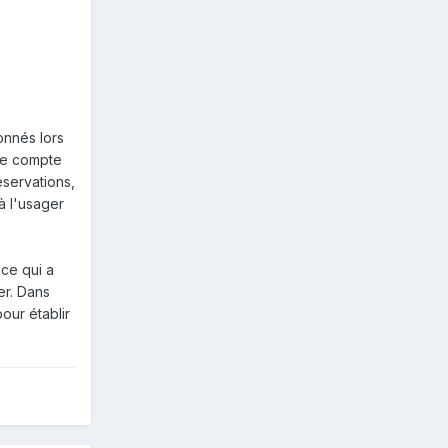
onnés lors
 le compte
éservations,
 à l'usager
 ce qui a
er. Dans
our établir