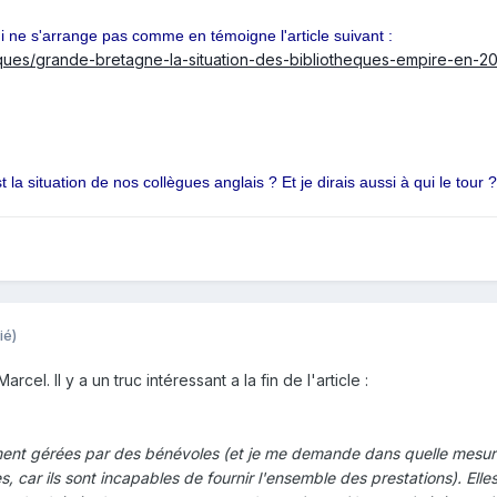
i ne s'arrange pas comme en témoigne l'article suivant :
heques/grande-bretagne-la-situation-des-bibliotheques-empire-en-20
t la situation de nos collègues anglais ? Et je dirais aussi à qui le tour ?
ié)
arcel. Il y a un truc intéressant a la fin de l'article :
ment gérées par des bénévoles (et je me demande dans quelle mesure
, car ils sont incapables de fournir l'ensemble des prestations). Elle