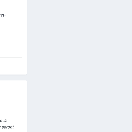
13-
 ils
s seront