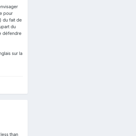
 envisager
le pour
 du fait de
lupart du
de défendre
glais sur la
 less than