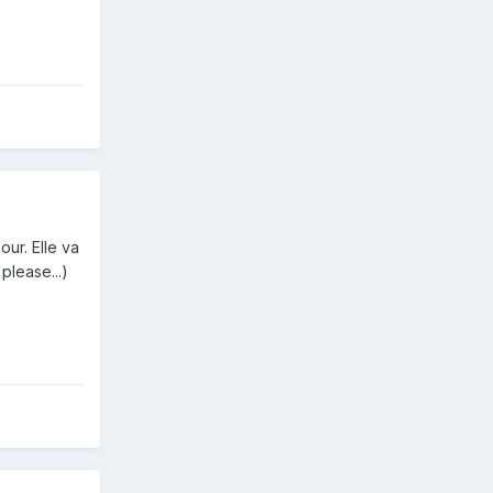
ur. Elle va
please...)