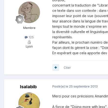
concernant la traduction de "Librari
ce texte dans son contexte : dans u
imposer leur point de vue (souvent
leur aisance dans la langue de trava
temps tout le monde s'exprime en a
Membre
la diversité culturelle et linguistiq
représentés.
125
Par ailleurs, le prochain numéro de
Lyon
façon dont ils gèrent la crise : "Do
En espérant que cela apporte des r
Citer
Isalabib
Posté(e)
le 25 septembre 2013
Merci pour ces précisions Amandin
A force de "Doing more with less", 