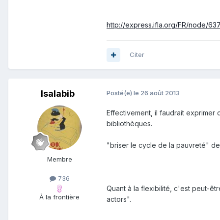
http://express.ifla.org/FR/node/63
Citer
Isalabib
Posté(e)
le 26 août 2013
Effectivement, il faudrait exprim
bibliothèques.
"briser le cycle de la pauvreté" de
Membre
736
Quant à la flexibilité, c'est peut-êt
À la frontière
actors".