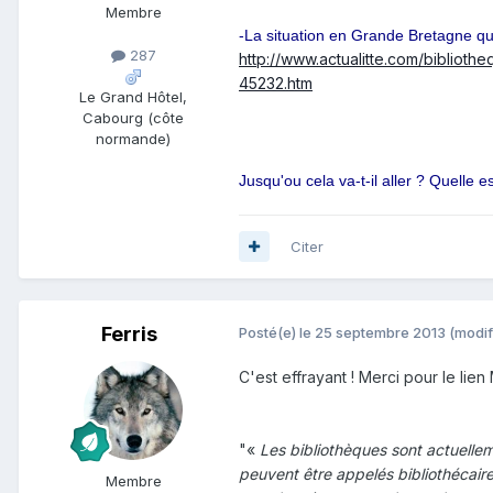
Membre
-La situation en Grande Bretagne qu
287
http://www.actualitte.com/bibliot
45232.htm
Le Grand Hôtel,
Cabourg (côte
normande)
Jusqu'ou cela va-t-il aller ? Quelle es
Citer
Ferris
Posté(e)
le 25 septembre 2013
(modif
C'est effrayant ! Merci pour le lien M
"«
Les bibliothèques sont actuelle
peuvent être appelés bibliothécaires
Membre