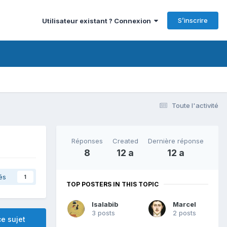
S’inscrire
Utilisateur existant ? Connexion
Toute l'activité
Réponses
Created
Dernière réponse
8
12 a
12 a
és
1
TOP POSTERS IN THIS TOPIC
Isalabib
Marcel
3 posts
2 posts
e sujet