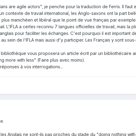
ans are agile actors", je penche pour la traduction de Ferris. Il faut
n contexte de travail international, les Anglo-saxons ont la part bel
 plus manichéen et libéral que le point de vue français par exemple)
il. L'IFLA a certes reconnu 7 langues officielles de travail, mais la p
nglais pour faciliter les échanges. C'est pourquoi il est important 
ue au sein de l'IFLA mais aussi d'y participer. Les Français y sont sous-
 bibliothèque vous proposera un article écrit par un bibliothécaire an
ing more with less" (Faire plus avec moins).
éponses à vos interrogations...
e.
les Anglais ne sont-ils pas proches du stade du "doing nothing with