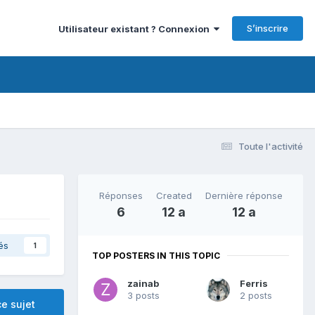
S’inscrire
Utilisateur existant ? Connexion
Toute l'activité
Réponses
Created
Dernière réponse
6
12 a
12 a
és
1
TOP POSTERS IN THIS TOPIC
zainab
Ferris
3 posts
2 posts
e sujet