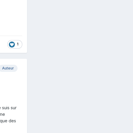
1
Auteur
 suis sur
une
èque des