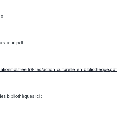
le
rs inurl:pdf
mationmdl.free.fr/Files/action_culturelle_en_bibliotheque.pdf
es bibliothèques ici :