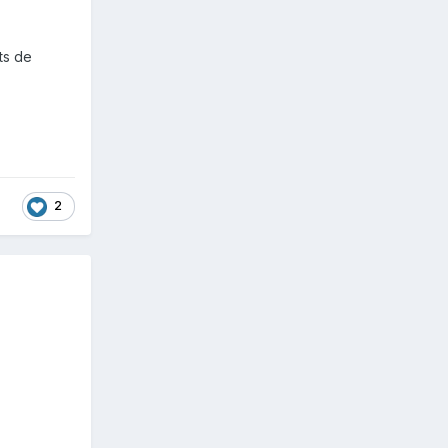
ts de
2