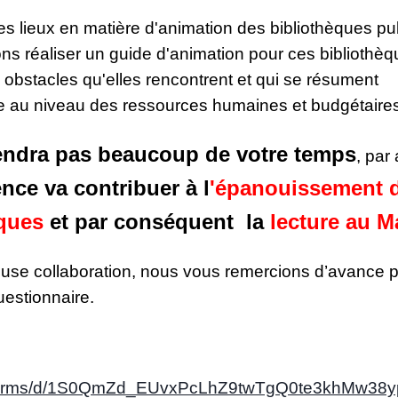
es lieux en matière d'animation des bibliothèques pu
s réaliser un guide d'animation pour ces bibliothè
 obstacles qu'elles rencontrent et qui se résument
e au niveau des ressources humaines et budgétaires
endra pas beaucoup de votre temps
, par 
ence va contribuer à
l
'épanouissement 
iques
et par conséquent la
lecture au M
use collaboration, nous vous remercions d’avance 
uestionnaire.
m/forms/d/1S0QmZd_EUvxPcLhZ9twTgQ0te3khMw38yp