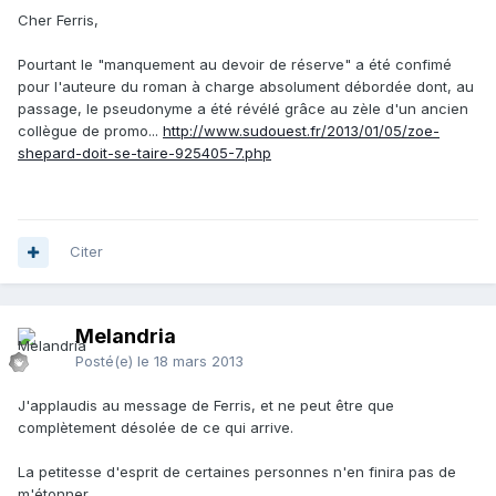
Cher Ferris,
Pourtant le "manquement au devoir de réserve" a été confimé
pour l'auteure du roman à charge absolument débordée dont, au
passage, le pseudonyme a été révélé grâce au zèle d'un ancien
collègue de promo...
http://www.sudouest.fr/2013/01/05/zoe-
shepard-doit-se-taire-925405-7.php
Citer
Melandria
Posté(e)
le 18 mars 2013
J'applaudis au message de Ferris, et ne peut être que
complètement désolée de ce qui arrive.
La petitesse d'esprit de certaines personnes n'en finira pas de
m'étonner.