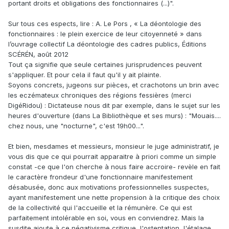
portant droits et obligations des fonctionnaires (...)".
Sur tous ces espects, lire : A. Le Pors , « La déontologie des
fonctionnaires : le plein exercice de leur citoyenneté » dans
l’ouvrage collectif La déontologie des cadres publics, Éditions
SCÉRÉN, août 2012
Tout ça signifie que seule certaines jurisprudences peuvent
s'appliquer. Et pour cela il faut qu'il y ait plainte.
Soyons concrets, jugeons sur pièces, et crachotons un brin avec
les eczémateux chroniques des régions fessières (merci
DigéRidou) : Dictateuse nous dit par exemple, dans le sujet sur les
heures d'ouverture (dans La Bibliothèque et ses murs) : "Mouais....
chez nous, une "nocturne", c'est 19h00...".
Et bien, mesdames et messieurs, monsieur le juge administratif, je
vous dis que ce qui pourrait apparaitre à priori comme un simple
constat -ce que l'on cherche à nous faire accroire- revèle en fait
le caractère frondeur d'une fonctionnaire manifestement
désabusée, donc aux motivations professionnelles suspectes,
ayant manifestement une nette propension à la critique des choix
de la collectivité qui l'accueille et la rémunère. Ce qui est
parfaitement intolérable en soi, vous en conviendrez. Mais la
susdite ajoute à ce négativisme critique, l'ostentation, l'étalage