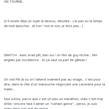
ON TOURNE...
(s'il existe déja un sujet là dessus, désolée... j'ai pas eu le temps
de tout éplucher... et non ! moi le soir, je dors pas... )
SNATCH : avec brad pitt, ben oui ! un film de guy ritchie... film
anglais par excellence... et ça vaut sa part de gâteau !
On voit Pitt là où on l'attend vraiment pas au virage... c'est pour
dire, dans le rôle d'un manouche négociant une caravane pour la
mater...
faut suivre, parce que c'est un peu un marathon, mais c'est trop
drôle ! encore faut il aimer un "certain genre"... perso, je suis
open dans pas mal de genre...