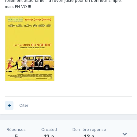
follement attachante... à revoir juste pour un bonheur simple...
mais EN VO !!!
Citer
Réponses
Created
Dernière réponse
5
12 a
12 a