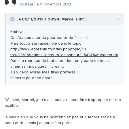
Posté(e)
le 9 novembre 2013
Le 09/11/2013 à 08:24, Marcel a dit :
Kathlyn,
On t'as pas attendu pour parler de films !!!!.
Mais tout à été rassemblé dans le topic
http://www.agorabib.fr/index.php/topic/111-
th%C3%A9caires-lecteurs-visionneurs-%C3%A9couteurs/
Dans la rubrique de tout et de rien, on y parle de tout :
cinémas , musiques , livres ....
Tu y découvriras mes films préférés .
Et merci pour ton post !
Désolée, Marcel, je n'avais pas vu... peut être trop rapide et trop
exaltée...
je sais bien que vous ne m'attendiez pas et que tout est déja
beau et dit... mais j'ai poussé la porte...