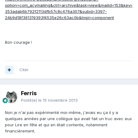
option=com_acymailing&ctrl=archive&task=view&mailid=153&key=
353adab6b792f2113dfb57c8c476a307&subid=3397-
24b9d18f361319393f4535e26c63ac0b&tmpl=component
Bon courage !
Citer
Ferris
Posté(e)
le 15 novembre 2013
Non je n'ai pas expérimenté moi-même, j'avais eu ça il y a
quelques années par une collègue qui avait fait un truc avec eux
pour Lire en fête et qui en était contente, notamment
financièrement.