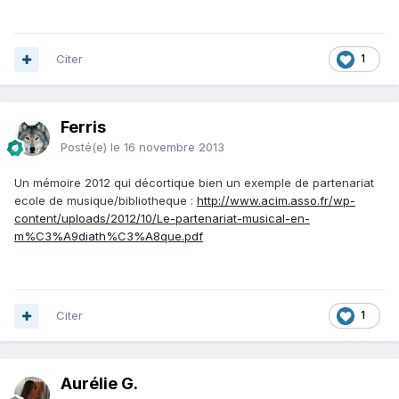
Citer
1
Ferris
Posté(e)
le 16 novembre 2013
Un mémoire 2012 qui décortique bien un exemple de partenariat
ecole de musique/bibliotheque :
http://www.acim.asso.fr/wp-
content/uploads/2012/10/Le-partenariat-musical-en-
m%C3%A9diath%C3%A8que.pdf
Citer
1
Aurélie G.