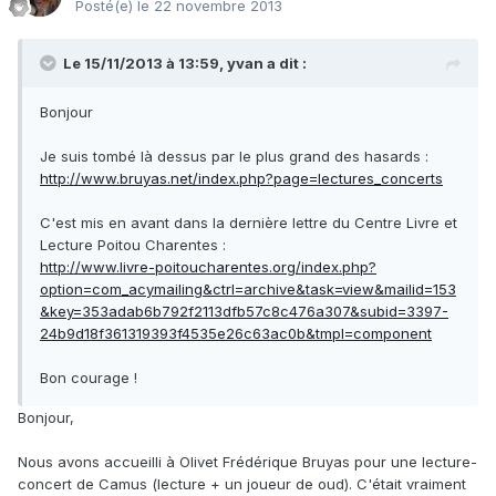
Posté(e)
le 22 novembre 2013
Le 15/11/2013 à 13:59, yvan a dit :
Bonjour
Je suis tombé là dessus par le plus grand des hasards :
http://www.bruyas.net/index.php?page=lectures_concerts
C'est mis en avant dans la dernière lettre du Centre Livre et
Lecture Poitou Charentes :
http://www.livre-poitoucharentes.org/index.php?
option=com_acymailing&ctrl=archive&task=view&mailid=153
&key=353adab6b792f2113dfb57c8c476a307&subid=3397-
24b9d18f361319393f4535e26c63ac0b&tmpl=component
Bon courage !
Bonjour,
Nous avons accueilli à Olivet Frédérique Bruyas pour une lecture-
concert de Camus (lecture + un joueur de oud). C'était vraiment