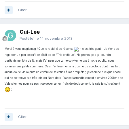
Citer
Gui-Lee
Posté(e)
le 14 novembre 2013
Merci à vous magicmag ! Quelle rapidité de réponse
, c'est très gentil. Je viens de
regarder un peu ce qu'il en était de ce "Trio érotique". Ne prenez pas ça pour du
puritanisme, loin de là, mais j'ai peur que ça ne convienne pas à notre public, nous
sommes une petite commune. Cela n'enlève rien à la qualité du spectacle dont il ne fait
aucun doute. Je rajoute un critère de sélection à ma "requête", je cherche quelque chose
qui ne se trouve pas très loin du Nord de la France (arrondissement d'environ 200kms de
Valenciennes pour ne pas trop dépenser en frais de déplacement, je sais je suis exigent
).
Citer