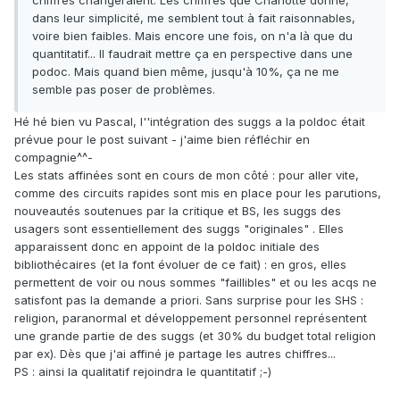
chiffres changeraient. Les chiffres que Charlotte donne,
dans leur simplicité, me semblent tout à fait raisonnables,
voire bien faibles. Mais encore une fois, on n'a là que du
quantitatif... Il faudrait mettre ça en perspective dans une
podoc. Mais quand bien même, jusqu'à 10%, ça ne me
semble pas poser de problèmes.
Hé hé bien vu Pascal, l''intégration des suggs a la poldoc était
prévue pour le post suivant - j'aime bien réfléchir en
compagnie^^-
Les stats affinées sont en cours de mon côté : pour aller vite,
comme des circuits rapides sont mis en place pour les parutions,
nouveautés soutenues par la critique et BS, les suggs des
usagers sont essentiellement des suggs "originales" . Elles
apparaissent donc en appoint de la poldoc initiale des
bibliothécaires (et la font évoluer de ce fait) : en gros, elles
permettent de voir ou nous sommes "faillibles" et ou les acqs ne
satisfont pas la demande a priori. Sans surprise pour les SHS :
religion, paranormal et développement personnel représentent
une grande partie de des suggs (et 30% du budget total religion
par ex). Dès que j'ai affiné je partage les autres chiffres...
PS : ainsi la qualitatif rejoindra le quantitatif ;-)