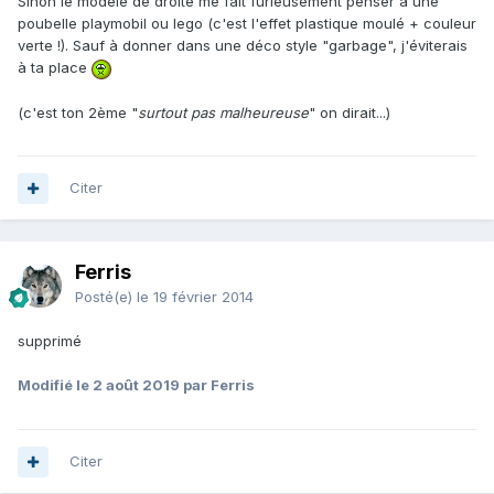
Sinon le modèle de droite me fait furieusement penser à une
poubelle playmobil ou lego (c'est l'effet plastique moulé + couleur
verte !). Sauf à donner dans une déco style "garbage", j'éviterais
à ta place
(c'est ton 2ème "
surtout pas malheureuse
" on dirait...)
Citer
Ferris
Posté(e)
le 19 février 2014
supprimé
Modifié
le 2 août 2019
par Ferris
Citer