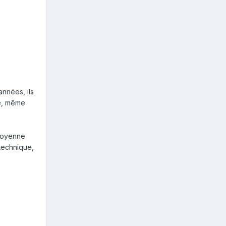
années, ils
té, même
 moyenne
technique,