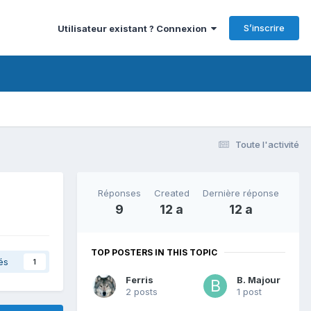
S’inscrire
Utilisateur existant ? Connexion
Toute l'activité
Réponses
Created
Dernière réponse
9
12 a
12 a
TOP POSTERS IN THIS TOPIC
és
1
Ferris
B. Majour
2 posts
1 post