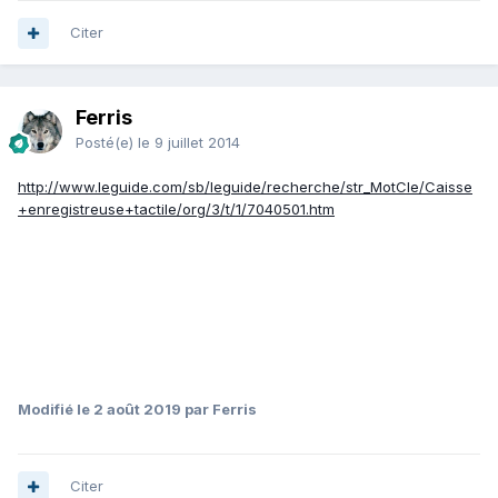
Citer
Ferris
Posté(e)
le 9 juillet 2014
http://www.leguide.com/sb/leguide/recherche/str_MotCle/Caisse
+enregistreuse+tactile/org/3/t/1/7040501.htm
Modifié
le 2 août 2019
par Ferris
Citer