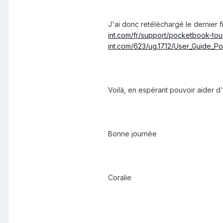
J'ai donc retéléchargé le dernier
int.com/fr/support/pocketbook-tou
int.com/623/ug.17.12/User_Guide_
Voilà, en espérant pouvoir aider 
Bonne journée
Coralie