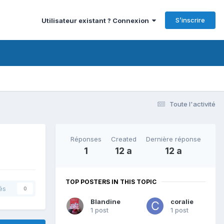
S’inscrire
Utilisateur existant ? Connexion
Toute l'activité
Réponses
Created
Dernière réponse
1
12 a
12 a
TOP POSTERS IN THIS TOPIC
és
0
Blandine
coralie
1 post
1 post