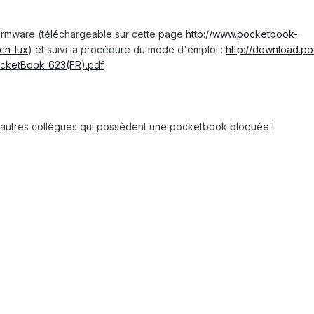
 firmware (téléchargeable sur cette page
http://www.pocketbook-
ch-lux
) et suivi la procédure du mode d'emploi :
http://download.p
PocketBook_623(FR).pdf
d'autres collègues qui possèdent une pocketbook bloquée !