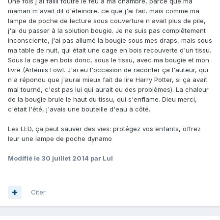
Une fois j'ai failli foutre le feu à ma chambre, parce que ma
maman m'avait dit d'éteindre, ce que j'ai fait, mais comme ma
lampe de poche de lecture sous couverture n'avait plus de pile,
j'ai du passer à la solution bougie. Je ne suis pas complêtement
inconsciente, j'ai pas allumé la bougie sous mes draps, mais sous
ma table de nuit, qui était une cage en bois recouverte d'un tissu.
Sous la cage en bois donc, sous le tissu, avec ma bougie et mon
livre (Artémis Fowl. J'ai eu l'occasion de raconter ça l'auteur, qui
n'a répondu que j'aurai mieux fait de lire Harry Potter, si ça avait
mal tourné, c'est pas lui qui aurait eu des problèmes). La chaleur
de la bougie brule le haut du tissu, qui s'enflame. Dieu merci,
c'était l'été, j'avais une bouteille d'eau à côté.
Les LED, ça peut sauver des vies: protégez vos enfants, offrez
leur une lampe de poche dynamo
Modifié
le 30 juillet 2014
par Lul
Citer