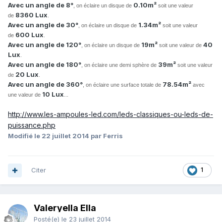
Avec un angle de 8°
0.10m²
, on éclaire un disque de
soit une valeur
8360 Lux
de
.
Avec un angle de 30°
1.34m²
, on éclaire un disque de
soit une valeur
600 Lux
de
.
Avec un angle de 120°
19m²
40
, on éclaire un disque de
soit une valeur de
Lux
.
Avec un angle de 180°
39m²
, on éclaire une demi sphère de
soit une valeur
20 Lux
de
.
Avec un angle de 360°
78.54m²
, on éclaire une surface totale de
avec
10 Lux
une valeur de
...
http://www.les-ampoules-led.com/leds-classiques-ou-leds-de-
puissance.php
Modifié
le 22 juillet 2014
par Ferris
Citer
1
Valeryella Ella
Posté(e)
le 23 juillet 2014