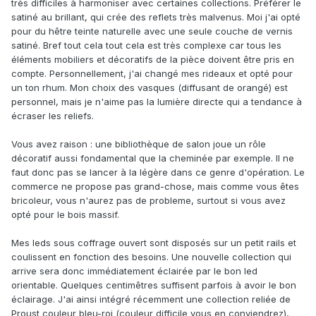
très difficiles à harmoniser avec certaines collections. Préférer le
satiné au brillant, qui crée des reflets très malvenus. Moi j'ai opté
pour du hêtre teinte naturelle avec une seule couche de vernis
satiné. Bref tout cela tout cela est très complexe car tous les
éléments mobiliers et décoratifs de la pièce doivent être pris en
compte. Personnellement, j'ai changé mes rideaux et opté pour
un ton rhum. Mon choix des vasques (diffusant de orangé) est
personnel, mais je n'aime pas la lumière directe qui a tendance à
écraser les reliefs.
Vous avez raison : une bibliothèque de salon joue un rôle
décoratif aussi fondamental que la cheminée par exemple. Il ne
faut donc pas se lancer à la légère dans ce genre d'opération. Le
commerce ne propose pas grand-chose, mais comme vous êtes
bricoleur, vous n'aurez pas de probleme, surtout si vous avez
opté pour le bois massif.
Mes leds sous coffrage ouvert sont disposés sur un petit rails et
coulissent en fonction des besoins. Une nouvelle collection qui
arrive sera donc immédiatement éclairée par le bon led
orientable. Quelques centimêtres suffisent parfois à avoir le bon
éclairage. J'ai ainsi intégré récemment une collection reliée de
Proust couleur bleu-roi (couleur difficile vous en conviendrez),