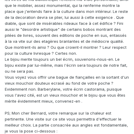
que le mobilier, assez monumental, qui la renferme montre la
place que j'entends faire à la culture dans mon intérieur. Le reste
de la decoration devra se plier, lui aussi à cette exigence . Que
diable, que sont de misérables rideaux face à cet édifice ? Fini
aussi le "desordre artistique" de certains bobos montrant des
pilées de livres, souvent des editions de poche en sus, entassés
à la va vite sur des etagères branlantes et de médiocre qualité.
Que montrent-ils ainsi ? Ou que croient-il montrer ? Leur respect
pour la culture livresque ? Certes non.
Le bijou merite toujours un bel écrin, souvenons-nous-en. Le
bijou existe par lui-même, mais l'écrin sera toujours de notre fait,
ou ne sera pas.
Vous voyez vous offrir une bague de fiançailles en la sortant d'un
vieux mouchoir douteux ecrasé au fond de votre poche ?
Evidemment non. Barberylane, votre écrin castorama, puisque
vous l'avez cité, est un vieux mouchoir et le bijou que vous êtes
mérite évidemment mieux, convenez-en .
PS; Mon cher Bernard, votre remarque sur la chaleur est
pertinente. Une visite sur ce site vous permettra d'effectuer le
meilleur choix. La partie consacrée aux angles est fondamentale,
je vous la pose ci-dessous :