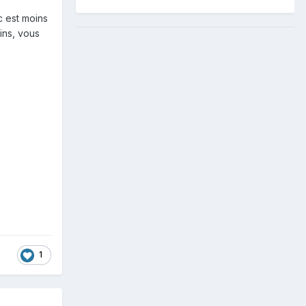
ic est moins
ins, vous
1