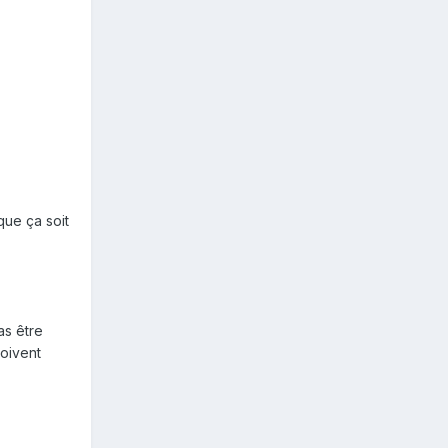
que ça soit
as être
doivent