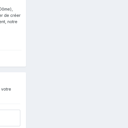
-Dôme),
er de créer
ent, notre
 votre