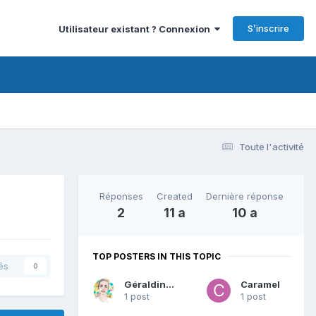
S’inscrire
Utilisateur existant ? Connexion
Toute l'activité
Réponses
Created
Dernière réponse
2
11 a
10 a
TOP POSTERS IN THIS TOPIC
és
0
Géraldine DF
Caramel
1 post
1 post