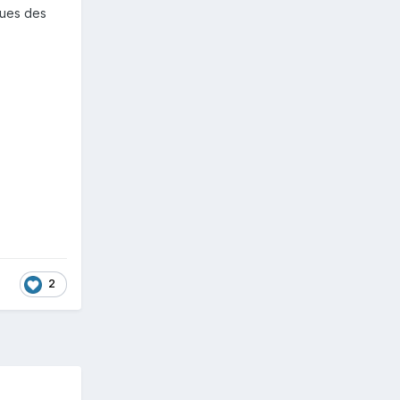
ques des
2