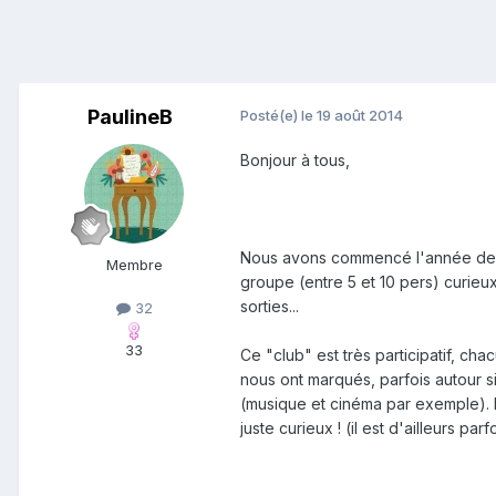
PaulineB
Posté(e)
le 19 août 2014
Bonjour à tous,
Nous avons commencé l'année derniè
Membre
groupe (entre 5 et 10 pers) curieux
sorties...
32
33
Ce "club" est très participatif, ch
nous ont marqués, parfois autour s
(musique et cinéma par exemple). Il
juste curieux ! (il est d'ailleurs par