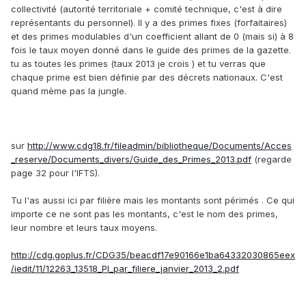
collectivité (autorité territoriale + comité technique, c'est à dire
représentants du personnel). Il y a des primes fixes (forfaitaires)
et des primes modulables d'un coefficient allant de 0 (mais si) à 8
fois le taux moyen donné dans le guide des primes de la gazette.
tu as toutes les primes (taux 2013 je crois ) et tu verras que
chaque prime est bien définie par des décrets nationaux. C'est
quand mème pas la jungle.
sur
http://www.cdg18.fr/fileadmin/bibliotheque/Documents/Acces
_reserve/Documents_divers/Guide_des_Primes_2013.pdf
(regarde
page 32 pour l'IFTS).
Tu l'as aussi ici par filière mais les montants sont périmés . Ce qui
importe ce ne sont pas les montants, c'est le nom des primes,
leur nombre et leurs taux moyens.
http://cdg.goplus.fr/CDG35/beacdf17e90166e1ba64332030865eex
/iedit/11/12263_13518_PI_par_filiere_janvier_2013_2.pdf