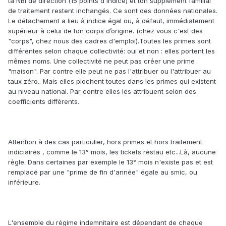
ta NBI de direction (15 points d'indice) et ton supplément familial
de traitement restent inchangés. Ce sont des données nationales.
Le détachement a lieu à indice égal ou, à défaut, immédiatement
supérieur à celui de ton corps d’origine. (chez vous c'est des
"corps", chez nous des cadres d'emploi).Toutes les primes sont
différentes selon chaque collectivité: oui et non : elles portent les
mêmes noms. Une collectivité ne peut pas créer une prime
"maison". Par contre elle peut ne pas l'attribuer ou l'attribuer au
taux zéro.. Mais elles piochent toutes dans les primes qui existent
au niveau national. Par contre elles les attribuent selon des
coefficients différents.
Attention à des cas particulier, hors primes et hors traitement
indiciaires , comme le 13° mois, les tickets restau etc...Là, aucune
règle. Dans certaines par exemple le 13° mois n'existe pas et est
remplacé par une "prime de fin d'année" égale au smic, ou
inférieure.
L'ensemble du régime indemnitaire est dépendant de chaque