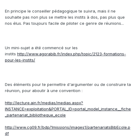
En principe le conseiller pédagogique te suivra, mais il ne
souhaite pas non plus se mettre les instits à dos, pas plus que
nos élus. Pas toujours facile de piloter ce genre de réunions...
Un mini-sujet a été commencé sur les
instits
http://www.agorabib.fr/index.php/topic/2123-formations-
pour-les-instits/
Des éléments pour te permettre d'argumenter ou de construire ta
réunion, pour aboutir à une convention :
http://lecture.ain.fr/medias/medias.aspx?
INSTANCE=exploitation&PORTAL_ID=portal_model_instance__fiche
_partenariat_bibliotheque_ecole
http://www.cg09.fr/bdp/1missions/images1/partenariatsBibEcole.p
df