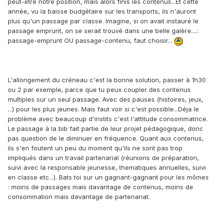
peut-être notre position, mais alors finis les contenus...Et cette
année, vu la baisse budgétaire sur les transports, ils n'auront
plus qu'un passage par classe. Imagine, si on avait instauré le
passage emprunt, on se serait trouvé dans une belle galère....:
passage-emprunt OU passage-contenu, faut choisir...
L'allongement du créneau c'est la bonne solution, passer à 1h30
ou 2 par exemple, parce que tu peux coupler des contenus
multiples sur un seul passage. Avec des pauses (histoires, jeux,
...) pour les plus jeunes. Mais faut voir si c'est possible...Déja le
problème avec beaucoup d'instits c'est l'attitude consommatrice.
Le passage à la bib fait partie de leur projet pédagogique, donc
pas question de le diminuer en fréquence. Quant aux contenus,
ils s'en foutent un peu du moment qu'ils ne sont pas trop
impliqués dans un travail partenarial (réunions de préparation,
suivi avec la responsable jeunesse, thematiques annuelles, suivi
en classe etc...). Bats toi sur un gagnant-gagnant pour les mômes
: moins de passages mais davantage de contenus, moins de
consommation mais davantage de partenariat.