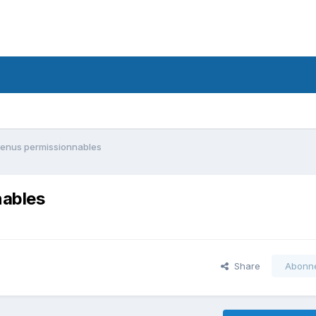
tenus permissionnables
nables
Share
Abonn