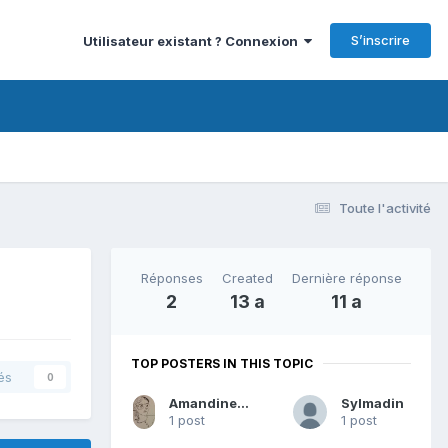
S’inscrire
Utilisateur existant ? Connexion
Toute l'activité
Réponses
Created
Dernière réponse
2
13 a
11 a
TOP POSTERS IN THIS TOPIC
és
0
Amandine Jacquet
Sylmadin
1 post
1 post