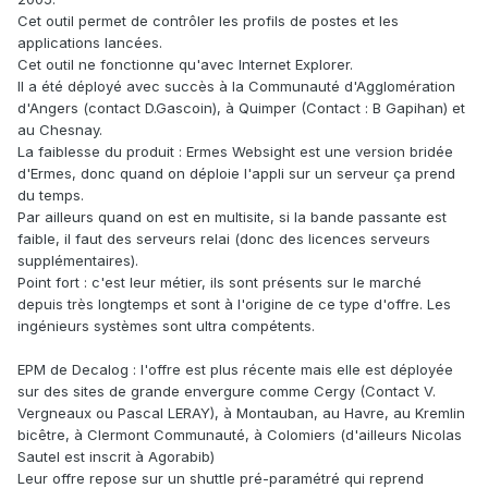
Cet outil permet de contrôler les profils de postes et les
applications lancées.
Cet outil ne fonctionne qu'avec Internet Explorer.
Il a été déployé avec succès à la Communauté d'Agglomération
d'Angers (contact D.Gascoin), à Quimper (Contact : B Gapihan) et
au Chesnay.
La faiblesse du produit : Ermes Websight est une version bridée
d'Ermes, donc quand on déploie l'appli sur un serveur ça prend
du temps.
Par ailleurs quand on est en multisite, si la bande passante est
faible, il faut des serveurs relai (donc des licences serveurs
supplémentaires).
Point fort : c'est leur métier, ils sont présents sur le marché
depuis très longtemps et sont à l'origine de ce type d'offre. Les
ingénieurs systèmes sont ultra compétents.
EPM de Decalog : l'offre est plus récente mais elle est déployée
sur des sites de grande envergure comme Cergy (Contact V.
Vergneaux ou Pascal LERAY), à Montauban, au Havre, au Kremlin
bicêtre, à Clermont Communauté, à Colomiers (d'ailleurs Nicolas
Sautel est inscrit à Agorabib)
Leur offre repose sur un shuttle pré-paramétré qui reprend