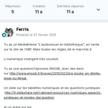
Réponses
Created
Dernière réponse
5
11 a
11 a
Ferris
Posté(e)
le 27 février 2015
Tu as un Mediathème "L'audiovisuel en bibliotheque", en vente
sur le site de l'ABF; Mais toutes les règles (et le marché) d
u numerique changent très souvent.
Tu as une question/réponses ENSSIB, avec des liens
sur
http://www.enssib.fr/breves/2015/02/24/e-books-en-illimite-
legal-ou-illegal
Un slide sur les tablettes numeriques et les questions juridiques
http://fr.slideshare.net/calimaq/ressources-numriques-aspects-
juridiques-et-modes-dacquisition
et un autre sur les