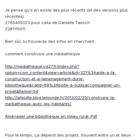
Je pense qu'il en existe des plus récents (et des versions plus
récentes).
2765409323 pour celui de Danielle Taesch
2281115011
Bien sûr, tu trouveras des infos en cherchant :
comment construire une médiathèque
http://mediatheque.cg27.fr/index.php?
option=com_content&view=article&id=321%3Aaide-a-la-
construction-et-a-lamenagement-dune-
bibliotheque&catid=69%3Aboite-a-outilsaccompagner-un-
projet&Itemid=54
http://lafeuille.blog.lemonde.fr/2013/02/20/construire-la-
mediatheque-avec-les-habitants/
Aménager une bibliothèque en milieu rural. Pdf
Pour le temps, ça dépend des projets. Souvent entre un et deux