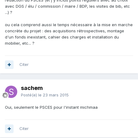
rédaction du PSCES (et j'y inclus points réguliers avec au choix
avec DGS / élu / commission / maire / BDP, les visites de bib, etc
...) ?
ou cela comprend aussi le temps nécessaire à la mise en marche
concrète du projet : des acquisitions rétrospectives, montage
d'un fonds inexistant, cahier des charges et installation du
mobilier, etc... ?
Citer
sachem
Posté(e)
le 23 mars 2015
Oui, seulement le PSCES pour l'instant michmaa
Citer