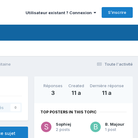
S’inscrire
Utilisateur existant ? Connexion
itaine
Toute l'activité
Réponses
Created
Dernière réponse
3
11 a
11 a
és
0
TOP POSTERS IN THIS TOPIC
Sophiej
B. Majour
2 posts
1 post
e sujet