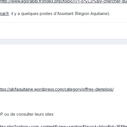
:
http://www.agorabib.fr/index.php/topic/171-o%C3%B9-chercher-du-t
ial.fr
il y a quelques postes d'Assistant (Région Aquitaine).
ttps://abfaquitaine.wordpress.com/category/offres-demplois/
P ou de consulter leurs sites
r/index.php?option=com_content&view=section&layout=blog&id=16&I