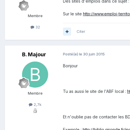
Des sites d'emplois dans ce sujet 
Sur le site
http://www.emploi-territor
Membre
32
Citer
B. Majour
Posté(e)
le 30 juin 2015
Bonjour
Tu as aussi le site de l'ABF local :
h
Membre
2,7k
Et n'oublie pas de contacter les BD
Exemple :
http://biblio.gironde.f