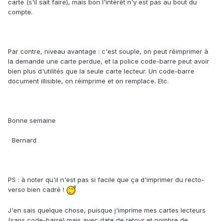
carte (s'il sait faire), mais bon l'intérêt n'y est pas au bout du
compte.
Par contre, niveau avantage : c'est souple, on peut réimprimer à
la demande une carte perdue, et la police code-barre peut avoir
bien plus d'utilités que la seule carte lecteur. Un code-barre
document illisible, on réimprime et on remplace. Etc.
Bonne semaine
Bernard
PS : à noter qu'il n'est pas si facile que ça d'imprimer du recto-
verso bien cadré !
J'en sais quelque chose, puisque j'imprime mes cartes lecteurs
(sans code-barre) mais avec date de retour et nombre de