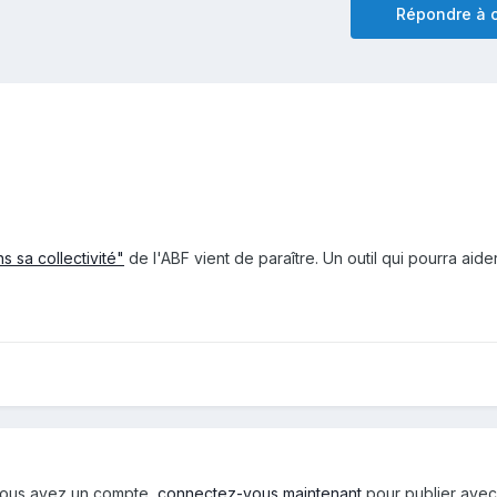
Répondre à c
 sa collectivité"
de l'ABF vient de paraître. Un outil qui pourra aide
i vous avez un compte,
connectez-vous maintenant
pour publier avec