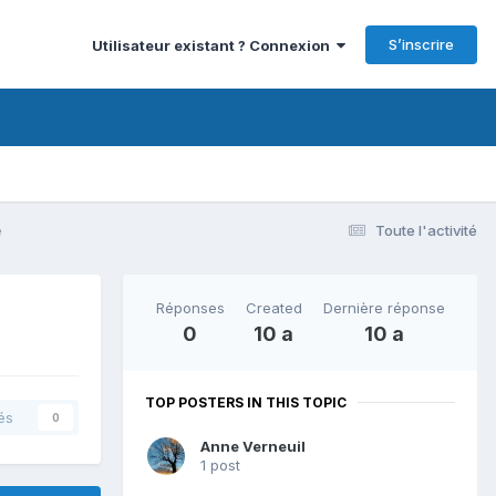
S’inscrire
Utilisateur existant ? Connexion
é
Toute l'activité
Réponses
Created
Dernière réponse
0
10 a
10 a
TOP POSTERS IN THIS TOPIC
és
0
Anne Verneuil
1 post