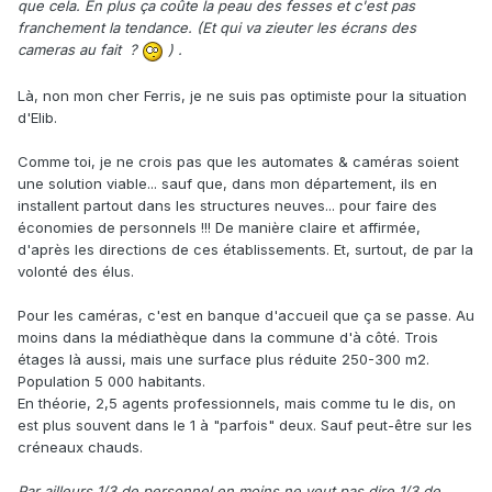
que cela. En plus ça coûte la peau des fesses et c'est pas
franchement la tendance. (Et qui va zieuter les écrans des
cameras au fait ?
) .
Là, non mon cher Ferris, je ne suis pas optimiste pour la situation
d'Elib.
Comme toi, je ne crois pas que les automates & caméras soient
une solution viable... sauf que, dans mon département, ils en
installent partout dans les structures neuves... pour faire des
économies de personnels !!! De manière claire et affirmée,
d'après les directions de ces établissements. Et, surtout, de par la
volonté des élus.
Pour les caméras, c'est en banque d'accueil que ça se passe. Au
moins dans la médiathèque dans la commune d'à côté. Trois
étages là aussi, mais une surface plus réduite 250-300 m2.
Population 5 000 habitants.
En théorie, 2,5 agents professionnels, mais comme tu le dis, on
est plus souvent dans le 1 à "parfois" deux. Sauf peut-être sur les
créneaux chauds.
Par ailleurs 1/3 de personnel en moins ne veut pas dire 1/3 de