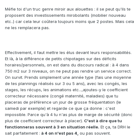
Méfie toi d'un truc genre miroir aux alouettes : il se peut qu'ils te
proposent des investissements mirobolants (mobilier nouveau
etc..) car cela leur coûtera toujours moins que 2 postes. Mais cela
ne les remplacera pas.
Effectivement, il faut mettre les élus devant leurs responsabilités.
Et là, à la différence de petits chipotages sur des déficits
horaires/personnels, on est dans du discours radical : à 4 dans
750 m2 sur 3 niveaux, on ne peut pas rendre un service correct.
On survit. Prends simplement une année type (fais une moyenne
de tes plannings réalisés sur 3 ou 5 ans), avec les congés, les
stages, les récups, les animations etc...,ajoutes-y le coefficient
correcteur nécessaire (congé maternité, maladies) que tu
placeras de préférence un jour de grosse fréquentation (le
samedi par exemple) et regarde ce que ça donne : c'est
impossible. Parce qu'à 4 tu n'as plus de marge de sécurité (donc
plus de coefficient correcteur à placer).
C'est à dire que tu
fonctionneras souvent à 3 en situation réelle.
Et ça, ta DRH le
sait parfaitement :
à 4 on n'est pas 4,
ou pas souvent.