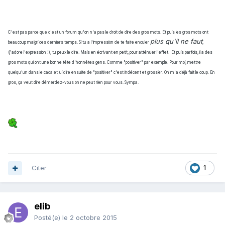
C'est pas parce que c'est un forum qu'on n'a pas le droit de dire des gros mots. Et puis les gros mots ont
plus qu'il ne faut
beaucoup maigri ces derniers temps. Si tu a l'impression de te faire enculer
,
(j'adore l'expression !), tu peux le dire. Mais en écrivant en petit, pour atténuer l'effet. Et puis parfois, il a des
gros mots qui ont une bonne tête d'honnêtes gens. Comme "positiver" par exemple. Pour moi, mettre
quelqu'un dans le caca et lui dire ensuite de "positiver" c'est indécent et grossier. On m'a déjà fait le coup. En
gros, ça veut dire démerdez-vous on ne peut rien pour vous. Sympa.
Citer
1
elib
Posté(e)
le 2 octobre 2015