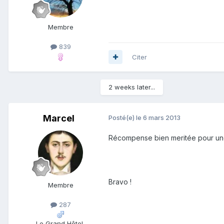
Membre
839
Citer
2 weeks later...
Marcel
Posté(e)
le 6 mars 2013
Récompense bien meritée pour une 
Bravo !
Membre
287
Le Grand Hôtel,