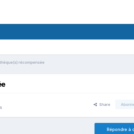
iothèque(s) récompensée
ée
Share
Abonn
ns
Répondre à c