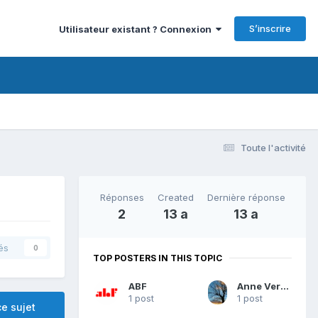
S’inscrire
Utilisateur existant ? Connexion
Toute l'activité
Réponses
Created
Dernière réponse
2
13 a
13 a
és
0
TOP POSTERS IN THIS TOPIC
ABF
Anne Verneuil
1 post
1 post
e sujet