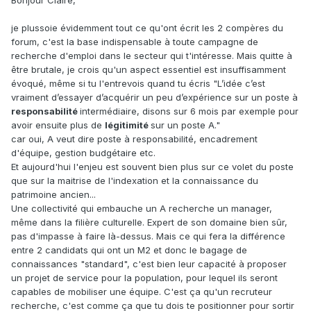
Bonjour Claire,
je plussoie évidemment tout ce qu'ont écrit les 2 compères du
forum, c'est la base indispensable à toute campagne de
recherche d'emploi dans le secteur qui t'intéresse. Mais quitte à
être brutale, je crois qu'un aspect essentiel est insuffisamment
évoqué, même si tu l'entrevois quand tu écris "L’idée c’est
vraiment d’essayer d’acquérir un peu d’expérience sur un poste à
responsabilité
intermédiaire, disons sur 6 mois par exemple pour
avoir ensuite plus de
légitimité
sur un poste A."
car oui, A veut dire poste à responsabilité, encadrement
d'équipe, gestion budgétaire etc.
Et aujourd'hui l'enjeu est souvent bien plus sur ce volet du poste
que sur la maitrise de l'indexation et la connaissance du
patrimoine ancien...
Une collectivité qui embauche un A recherche un manager,
même dans la filière culturelle. Expert de son domaine bien sûr,
pas d'impasse à faire là-dessus. Mais ce qui fera la différence
entre 2 candidats qui ont un M2 et donc le bagage de
connaissances "standard", c'est bien leur capacité à proposer
un projet de service pour la population, pour lequel ils seront
capables de mobiliser une équipe. C'est ça qu'un recruteur
recherche, c'est comme ça que tu dois te positionner pour sortir