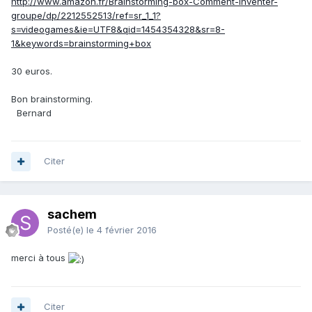
http://www.amazon.fr/Brainstorming-box-Comment-inventer-
groupe/dp/2212552513/ref=sr_1_1?
s=videogames&ie=UTF8&qid=1454354328&sr=8-
1&keywords=brainstorming+box
30 euros.
Bon brainstorming.
Bernard
Citer
sachem
Posté(e)
le 4 février 2016
merci à tous
Citer