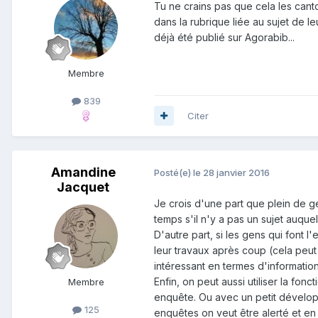
Tu ne crains pas que cela les cant
dans la rubrique liée au sujet de l
déjà été publié sur Agorabib...
Membre
839
Citer
Amandine
Posté(e)
le 28 janvier 2016
Jacquet
Je crois d'une part que plein de ge
temps s'il n'y a pas un sujet auque
D'autre part, si les gens qui font 
leur travaux après coup (cela peut
intéressant en termes d'informatio
Enfin, on peut aussi utiliser la fon
Membre
enquête. Ou avec un petit dévelop
125
enquêtes on veut être alerté et en 