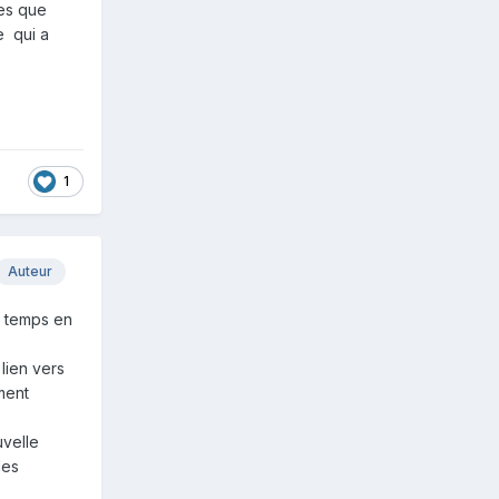
les que
e qui a
1
Auteur
e temps en
lien vers
ment
uvelle
les