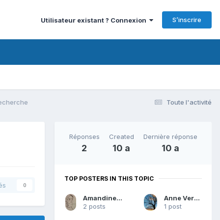
S’inscrire
Utilisateur existant ? Connexion
recherche
Toute l'activité
Réponses
Created
Dernière réponse
2
10 a
10 a
TOP POSTERS IN THIS TOPIC
és
0
Amandine Jacquet
Anne Verneuil
2 posts
1 post