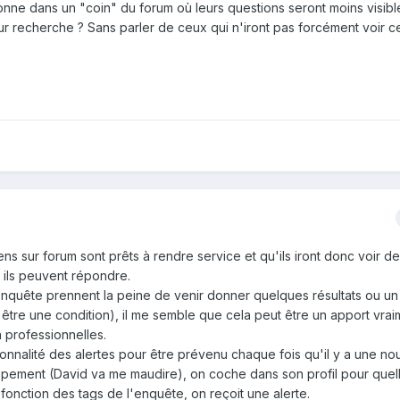
onne dans un "coin" du forum où leurs questions seront moins visib
eur recherche ? Sans parler de ceux qui n'iront pas forcément voir c
ns sur forum sont prêts à rendre service et qu'ils iront donc voir d
l ils peuvent répondre.
l'enquête prennent la peine de venir donner quelques résultats ou un 
 être une condition), il me semble que cela peut être un apport vrai
n professionnelles.
ctionnalité des alertes pour être prévenu chaque fois qu'il y a une no
pement (David va me maudire), on coche dans son profil pour quel
fonction des tags de l'enquête, on reçoit une alerte.