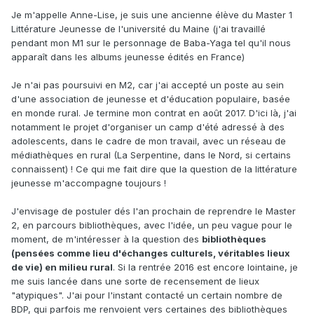
Je m'appelle Anne-Lise, je suis une ancienne élève du Master 1
Littérature Jeunesse de l'université du Maine (j'ai travaillé
pendant mon M1 sur le personnage de Baba-Yaga tel qu'il nous
apparaît dans les albums jeunesse édités en France)
Je n'ai pas poursuivi en M2, car j'ai accepté un poste au sein
d'une association de jeunesse et d'éducation populaire, basée
en monde rural. Je termine mon contrat en août 2017. D'ici là, j'ai
notamment le projet d'organiser un camp d'été adressé à des
adolescents, dans le cadre de mon travail, avec un réseau de
médiathèques en rural (La Serpentine, dans le Nord, si certains
connaissent) ! Ce qui me fait dire que la question de la littérature
jeunesse m'accompagne toujours !
J'envisage de postuler dés l'an prochain de reprendre le Master
2, en parcours bibliothèques, avec l'idée, un peu vague pour le
moment, de m'intéresser à la question des
bibliothèques
(pensées comme lieu d'échanges culturels, véritables lieux
de vie) en milieu rural
. Si la rentrée 2016 est encore lointaine, je
me suis lancée dans une sorte de recensement de lieux
"atypiques". J'ai pour l'instant contacté un certain nombre de
BDP, qui parfois me renvoient vers certaines des bibliothèques