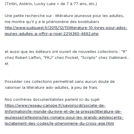
(Tintin, Astérix, Lucky Luke = de 7 à 77 ans, etc.)
Une petite recherche sur : littérature jeunesse pour les adultes,
me montre qu'il y a le phénomène des booktubers
http://www.sudouest.fr/2015/12/11/litterature-10-livres-pour-ados-
jeunes-adultes-a-offrir-a-noel-2214360-4692.php
et aussi que les éditeurs ont ouvert de nouvelles collections : "R"
chez Robert Laffon, "PKJ" chez Pocket, "Scripto" chez Gallimard...
et
Posséder ces collections permettrait sans aucun doute de
valoriser la littérature ado-adultes, à peu de frais.
Nos confrères documentalistes parlent ici du sujet
https://www.reseau-canope.fr/savoirscdi/societe-de-
linformation/le-monde-du-livre-et-de-la-presse/litterature-de-
jeunesse/reflexions/les-romans-pour-les-grands-adolescents-
leclatement-des-codes/le-phenomene-du-cross-age.html