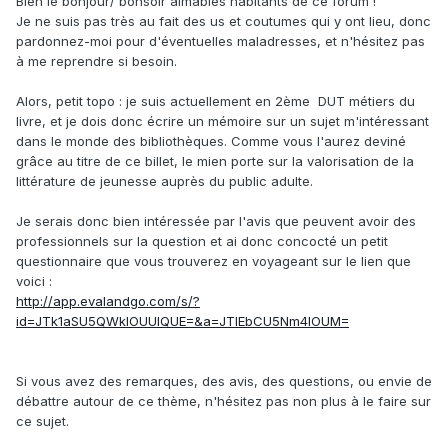
Bien le bonjour/ bonsoir aimables habitants de ce forum !
Je ne suis pas très au fait des us et coutumes qui y ont lieu, donc
pardonnez-moi pour d'éventuelles maladresses, et n'hésitez pas
à me reprendre si besoin.
Alors, petit topo : je suis actuellement en 2ème DUT métiers du
livre, et je dois donc écrire un mémoire sur un sujet m'intéressant
dans le monde des bibliothèques. Comme vous l'aurez deviné
grâce au titre de ce billet, le mien porte sur la valorisation de la
littérature de jeunesse auprès du public adulte.
Je serais donc bien intéressée par l'avis que peuvent avoir des
professionnels sur la question et ai donc concocté un petit
questionnaire que vous trouverez en voyageant sur le lien que
voici :
http://app.evalandgo.com/s/?
id=JTk1aSU5QWklOUUlQUE=&a=JTlEbCU5Nm4lOUM=
Si vous avez des remarques, des avis, des questions, ou envie de
débattre autour de ce thème, n'hésitez pas non plus à le faire sur
ce sujet.