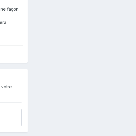
 une façon
sera
 votre