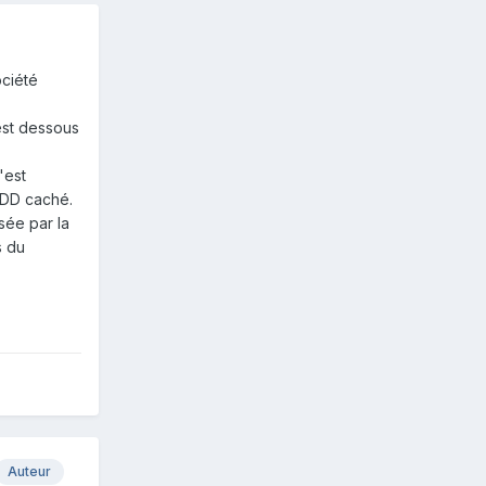
ociété
 est dessous
'est
 CDD caché.
sée par la
s du
Auteur