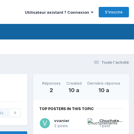
S’inscrire
Utilisateur existant ? Connexion
Toute l'activité
Réponses
Created
Dernière réponse
2
10 a
10 a
TOP POSTERS IN THIS TOPIC
és
0
vvanier
Chuchotements
2 posts
1 post