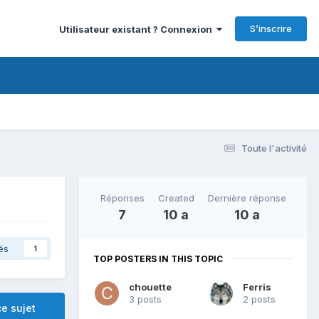
S’inscrire
Utilisateur existant ? Connexion
Toute l'activité
Réponses
Created
Dernière réponse
7
10 a
10 a
és
1
TOP POSTERS IN THIS TOPIC
chouette
Ferris
3 posts
2 posts
e sujet