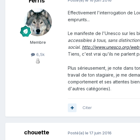
Ferris
Posté(e)
le 16 juin 2016
Effectivement l'interrogation de Lo
emprunts...
Le manifeste de l'Unesco sur les b
accessibles à tous, sans distinction
Membre
social.
http://www.unesco.org/webwo
Tiens, c'est vrai qu'ils ne parlent p
6,5k
Plus sérieusement, je note dans ton
travail de ton stagiaire, je me dem
comportement et ses attentes bien p
d'autres catégories).
Citer
chouette
Posté(e)
le 17 juin 2016