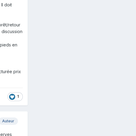
Il doit
prêt/retour
 discussion
 pieds en
cturée prix
1
Auteur
serves