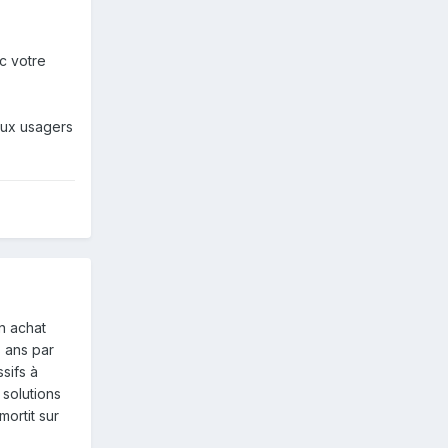
c votre
aux usagers
un achat
 ans par
sifs à
s solutions
mortit sur