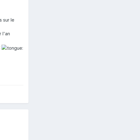
 sur le
 l'an
t