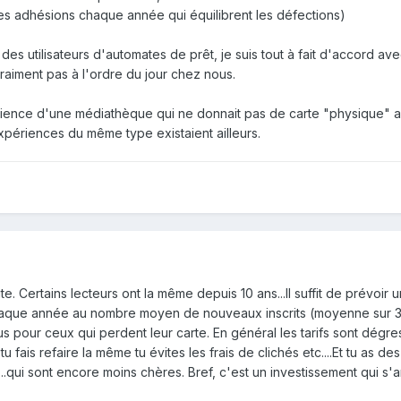
s adhésions chaque année qui équilibrent les défections)
s utilisateurs d'automates de prêt, je suis tout à fait d'accord ave
 vraiment pas à l'ordre du jour chez nous.
rience d'une médiathèque qui ne donnait pas de carte "physique" 
 expériences du même type existaient ailleurs.
ite. Certains lecteurs ont la même depuis 10 ans...Il suffit de prévoir 
aque année au nombre moyen de nouveaux inscrits (moyenne sur 3
us pour ceux qui perdent leur carte. En général les tarifs sont dégres
 tu fais refaire la même tu évites les frais de clichés etc....Et tu as de
...qui sont encore moins chères. Bref, c'est un investissement qui s'a