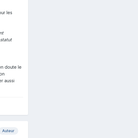
our les
nt
statut
en doute le
son
er aussi
Auteur