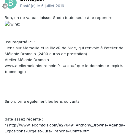
Posté(e)
le 6 juillet 2016
Bon, on ne va pas laisser Saïda toute seule à te répondre.
J'ai regardé ici :
Liens sur Marseille et la BMVR de Nice, qui renvoie à l'atelier de
Mélanie Dromain (2400 euros de prestation)
Atelier Mélanie Dromain
www.ateliermelaniedromain.fr => sauf que le domaine a expiré.
(dommage)
Sinon, on a également les liens suivants :
date assez récente :
*)
http://www.lecomtois.com/e276491,Anthony_Browne-Agenda-
Expositions-Orgelet-Jura-Franche-Comte.html