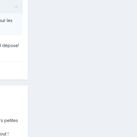
our les
il dépose!
rs petites
out !