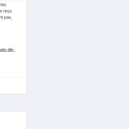
 les
re reçu
nt pas,
ques-de-