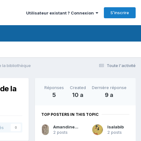
S’inscrire
Utilisateur existant ? Connexion
 la bibliothèque
Toute l'activité
de la
Réponses
Created
Dernière réponse
5
10 a
9 a
TOP POSTERS IN THIS TOPIC
Amandine Jacquet
Isalabib
és
0
2 posts
2 posts