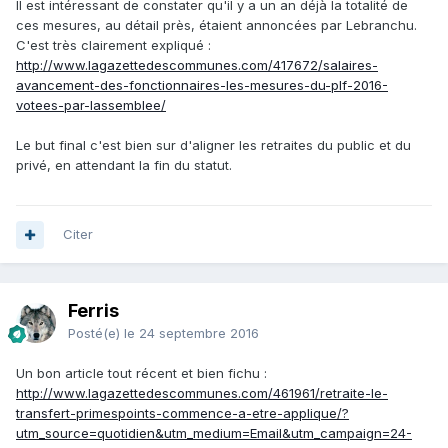
Il est intéressant de constater qu'il y a un an déjà la totalité de
ces mesures, au détail près, étaient annoncées par Lebranchu.
C'est très clairement expliqué :
http://www.lagazettedescommunes.com/417672/salaires-
avancement-des-fonctionnaires-les-mesures-du-plf-2016-
votees-par-lassemblee/
Le but final c'est bien sur d'aligner les retraites du public et du
privé, en attendant la fin du statut.
Citer
Ferris
Posté(e)
le 24 septembre 2016
Un bon article tout récent et bien fichu :
http://www.lagazettedescommunes.com/461961/retraite-le-
transfert-primespoints-commence-a-etre-applique/?
utm_source=quotidien&utm_medium=Email&utm_campaign=24-