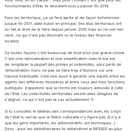
Voui, voui, on en cause.... mais pour l'instant c'est que pour les
fonctionnaires d'Etat. Ils devraient tous y passer fin 2016.
Pour les territoriaux, ça se fera après et de façon échelonnée
jusque fin 2017, date butoir en principe. (les élus territoriaux ont
en fait le droit de le faire depuis janvier 2016 mais on ne voit rien
venir...ce qui n'est pas étonnant vu le niveau des finances
locales)
De toutes façons c'est beaucoup de bruit pour pas grand-chose.
C'est une rationalisation et une simplification mais le but est
de
remplacer la plupart des primes et indemnités, sans perte de
rémunération.
Donc ne pas se faire trop d'illusions sur une
hausse éventuelle. Cela vise aussi à garantir une équité entre les
agents des différents ministères et entre ceux des trois fonctions
publiques. (rappelons que la norme est toujours adossée à celle
de l'Etat. Les collectivités territoriales seront-elles obligées de
s'aligner, ce qui n'est pas le cas actuellement ?)
Si tu consultes le tableau des correspondances avec les corps
de l'état tu verras que la filière culturelle n'y figure pas (il n'y a
que les gens importants, les administratifs, les techniques...).
Donc : pour les bibliothécaires ils obtiendront le RIFSEEP au plus