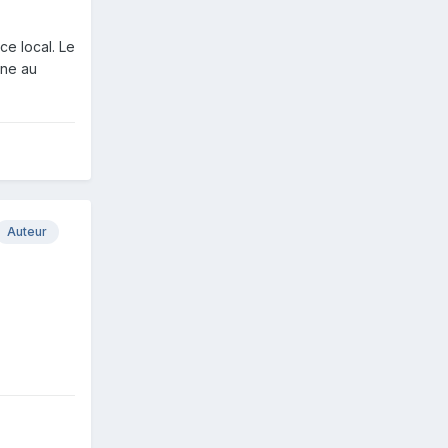
ce local. Le
one au
Auteur