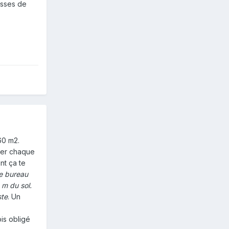
asses de
60 m2.
oler chaque
nt ça te
le bureau
 m du sol.
ste
. Un
is obligé