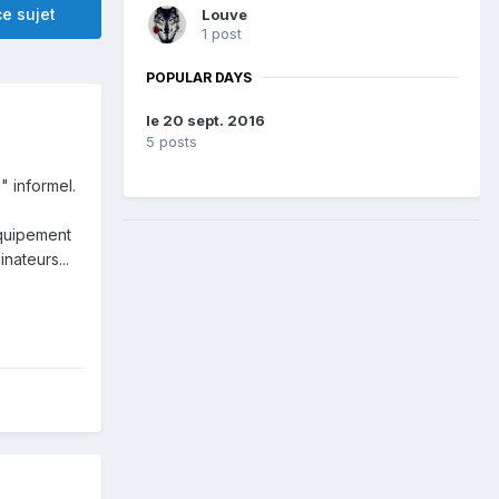
e sujet
Louve
1 post
POPULAR DAYS
le 20 sept. 2016
5 posts
" informel.
équipement
nateurs...