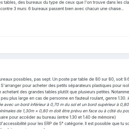
 les tables, des bureaux du type de ceux que l'on trouve dans les cl
U contre 3 murs: 6 bureaux passent bien avec chacun une chaise...
ureaux possibles, pas sept. Un poste par table de 80 sur 80, soit 9.
S'arranger pour acheter des petits séparateurs plastiques pour is
n achetant des grandes tables plutôt que plusieurs petites. Notamme
peu plus large en cas de personne en fauteuil roulant, genre 1.30.
e avec un bord inférieur à 0,70 m du sol et un bord supérieur à 0,80
imales de 1,30m × 0,80 m doit être prévu en face ou à côté du po
aire pour accéder au bureau (entre 1.30 et 1.40 de mémoire)
ccessibilité pour les ERP de 5° catégorie. Il est possible que tu so