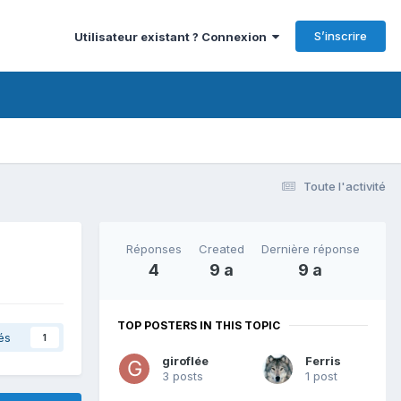
S’inscrire
Utilisateur existant ? Connexion
Toute l'activité
Réponses
Created
Dernière réponse
4
9 a
9 a
TOP POSTERS IN THIS TOPIC
és
1
giroflée
Ferris
3 posts
1 post