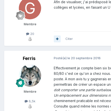
Afin de visualiser, j'ai prédisposé
collèges et lycées, en faisant un 
Membre
20
Citer
Ferris
Posté(e)
le 20 septembre 2016
Effectivement je compte bien six b
80/80 c'est ce qu'on a chez nous. 
poste. A mon avis tu y gagnerais e
permettrais de créer un espace un 
doit comporter une partie surbaissé
Membre
Un emplacement aux dimensions min
cheminement praticable est nécess
6,5k
Consulte quand même les normes d'a