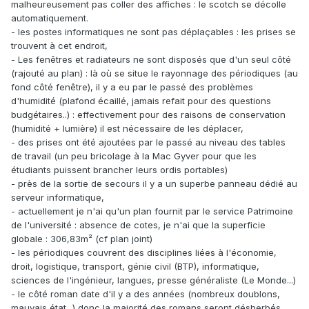
malheureusement pas coller des affiches : le scotch se décolle
automatiquement.
- les postes informatiques ne sont pas déplaçables : les prises se
trouvent à cet endroit,
- Les fenêtres et radiateurs ne sont disposés que d'un seul côté
(rajouté au plan) : là où se situe le rayonnage des périodiques (au
fond côté fenêtre), il y a eu par le passé des problèmes
d'humidité (plafond écaillé, jamais refait pour des questions
budgétaires..) : effectivement pour des raisons de conservation
(humidité + lumière) il est nécessaire de les déplacer,
- des prises ont été ajoutées par le passé au niveau des tables
de travail (un peu bricolage à la Mac Gyver pour que les
étudiants puissent brancher leurs ordis portables)
- près de la sortie de secours il y a un superbe panneau dédié au
serveur informatique,
- actuellement je n'ai qu'un plan fournit par le service Patrimoine
de l'université : absence de cotes, je n'ai que la superficie
globale : 306,83m² (cf plan joint)
- les périodiques couvrent des disciplines liées à l'économie,
droit, logistique, transport, génie civil (BTP), informatique,
sciences de l'ingénieur, langues, presse généraliste (Le Monde...)
- le côté roman date d'il y a des années (nombreux doublons,
mauvais état...) donc la majorité des romans seront désherbés.