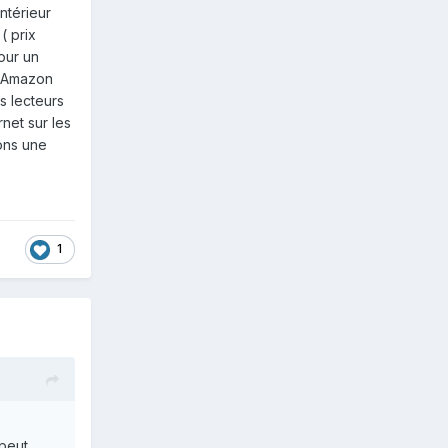
ntérieur
( prix
our un
r Amazon
s lecteurs
rnet sur les
tons une
1
 peut