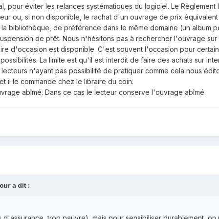
, pour éviter les relances systématiques du logiciel. Le Règlement I
cteur ou, si non disponible, le rachat d'un ouvrage de prix équivalent 
r la bibliothèque, de préférence dans le même domaine (un album p
 suspension de prêt. Nous n'hésitons pas à rechercher l'ouvrage su
ire d'occasion est disponible. C'est souvent l'occasion pour certain
ssibilités. La limite est qu'il est interdit de faire des achats sur inte
s lecteurs n'ayant pas possibilité de pratiquer comme cela nous édi
t il le commande chez le libraire du coin.
uvrage abîmé. Dans ce cas le lecteur conserve l'ouvrage abîmé.
ur a dit :
as d'assurance, trop pauvre), mais pour sensibiliser durablement, on