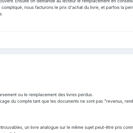
 souvent. Ensuite on demande au lecteur le remplacement en conseill
 compliqué, nous facturons le prix d'achat du livre, et parfois la p
e.
rsement ou le remplacement des livres perdus.
 blocage du compte tant que les documents ne sont pas "revenus, re
ntrouvables, un livre analogue sur le même sujet peut-être pris co