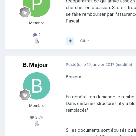
réapparaîtrait ce qui arrive assez
chercher en occasion. Si c'est trop
se faire rembourser par l'assuranc
Pascal
Membre
2
Citer
B. Majour
Posté(e)
le 19 janvier 2017
(modifié)
Bonjour
En général, on demande le rembou
Dans certaines structures, il y a
Membre
remplacés".
2,7k
Si les documents sont épuisés ou i