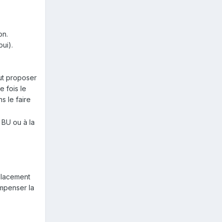
on.
pui).
eut proposer
e fois le
s le faire
a BU ou à la
placement
ompenser la