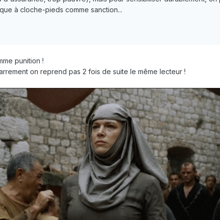
èque à cloche-pieds comme sanction...
mme punition !
izarrement on reprend pas 2 fois de suite le même lecteur !