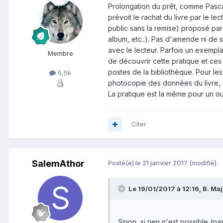
Prolongation du prêt, comme Pascal
prévoit le rachat du livre par le le
public sans la remise) proposé pa
album, etc..). Pas d'amende ni de
avec le lecteur. Parfois un exempla
Membre
de découvrir cette pratique et ces po
postes de la bibliothèque. Pour le
6,5k
photocopie des données du livre, e
La pratique est la même pour un o
Citer
SalemAthor
Posté(e)
le 21 janvier 2017
(modifié)
Le 19/01/2017 à 12:16, B. Majo
Sinon, si rien n'est possible (p