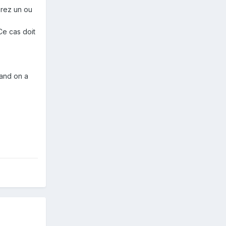
erez un ou
 Ce cas doit
uand on a