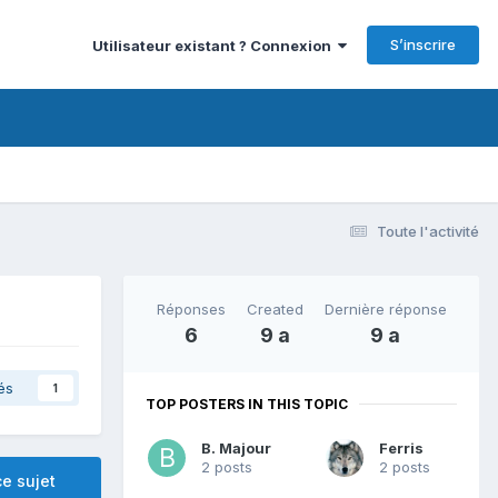
S’inscrire
Utilisateur existant ? Connexion
Toute l'activité
Réponses
Created
Dernière réponse
6
9 a
9 a
és
1
TOP POSTERS IN THIS TOPIC
B. Majour
Ferris
2 posts
2 posts
e sujet