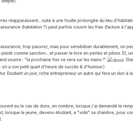
 simple)
res réapparaissent... suite à une fouille prolongée du lieu d'habitati
surance (habitation ?) peut parfois couvrir les frais (facture à l'ap
 d'assurance, trop pauvre), mais pour sensibiliser durablement, on p
pieds comme sanction... et passer le livre en pertes et pilons. Et, un
and sourire : "la prochaine fois ce sera sur les mains !".
(San
 - on a son petit quart d'heure de succès & d'humour.)
utur. Etudiant un jour, riche entrepreneur un autre qui fera un don à l
 souvent eu le cas de dons, en nombre, lorsque j'ai demandé le rem
ard, lorsque le jeune, devenu étudiant, a "vidé" sa chambre, pour c
.