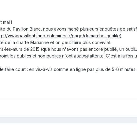
 mal !
té du Pavillon Blanc, nous avons mené plusieurs enquêtes de satisf
ttp://www.pavillonblanc-colomiers.fr/page/demarche-qualite)
ité de la charte Marianne et on peut faire plus convivial.
ors-les-murs de 2015 (que nous n'avons pas encore publié, un oubli...
oint les publics et non publics n'ont
aucune
attente. C'est à la fois
t de faire court : en vis-à-vis comme en ligne pas plus de 5-6 minutes.