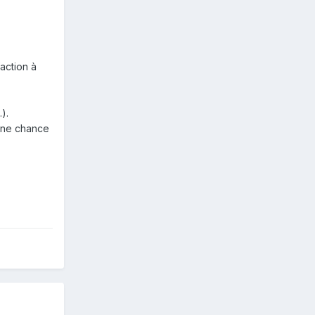
action à
).
 une chance