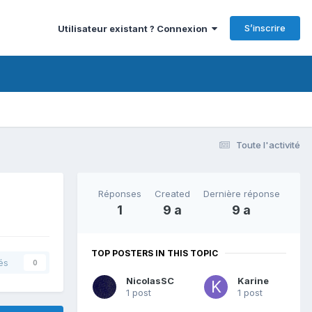
S’inscrire
Utilisateur existant ? Connexion
Toute l'activité
Réponses
Created
Dernière réponse
1
9 a
9 a
TOP POSTERS IN THIS TOPIC
és
0
NicolasSC
Karine
1 post
1 post