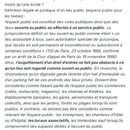
moins qu'une école ?
Définition légale et juridique d'un lieu public (espace public pour
les textes) :
l’espace public est constitué des voies publiques ainsi que des
lieux
ouverts au public ou affectés à un service public
. La
jurisprudence définit un lieu ouvert au public comme étant « un
lieu accessible à tous, sans autorisation spéciale de quiconque,
que l’accès en soit permanent et inconditionnel ou subordonné à
certaines conditions » (TGI de Paris, 23 octobre 1986, confirmé
par un arrêt de la Cour d’appel de Paris du 19 novembre 1986).
Ainsi,
l’acquittement d’un droit d’entrée ne fait pas obstacle à ce
qu’un lieu soit regardé comme ouvert au public
. En revanche, la
circonstance qu’un digicode garde l’entrée d’un hall d’immeuble ou
d’un parking fait de ces endroits des lieux privés. Doivent être
considérés comme faisant partie de l’espace public les commerces
(cafés, restaurants, magasins), les cinémas et théâtres, les
établissements bancaires, les gares, aérodromes et transports
collectifs, ainsi que les jardins, forêts ou plages lorsqu’ils sont
publics. A contrario, ne doivent pas être considérés comme
relevant de l’espace public : les entreprises, les chambres d’hôtel
ou d’hôpital,
les locaux associatifs,
les immeubles sauf lorsqu’ils
comprennent des espaces dédiés à l’accueil du public.