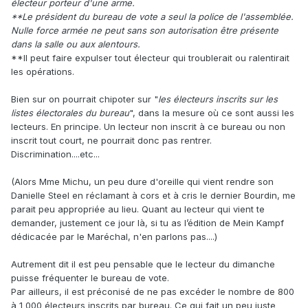
électeur porteur d'une arme.
**Le président du bureau de vote a seul la police de l'assemblée.
Nulle force armée ne peut sans son autorisation être présente
dans la salle ou aux alentours.
**Il peut faire expulser tout électeur qui troublerait ou ralentirait
les opérations.
Bien sur on pourrait chipoter sur "
les électeurs inscrits sur les
listes électorales du bureau
", dans la mesure où ce sont aussi les
lecteurs. En principe. Un lecteur non inscrit à ce bureau ou non
inscrit tout court, ne pourrait donc pas rentrer.
Discrimination....etc...
(Alors Mme Michu, un peu dure d'oreille qui vient rendre son
Danielle Steel en réclamant à cors et à cris le dernier Bourdin, me
parait peu appropriée au lieu. Quant au lecteur qui vient te
demander, justement ce jour là, si tu as l’édition de Mein Kampf
dédicacée par le Maréchal, n'en parlons pas....)
Autrement dit il est peu pensable que le lecteur du dimanche
puisse fréquenter le bureau de vote.
Par ailleurs, il est préconisé de ne pas excéder le nombre de 800
à 1 000 électeurs inscrits par bureau. Ce qui fait un peu juste