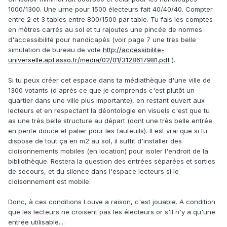
1000/1300. Une urne pour 1500 électeurs fait 40/40/40. Compter
entre 2 et 3 tables entre 800/1500 par table. Tu fais les comptes
en mètres carrés au sol et tu rajoutes une pincée de normes
d'accessibilité pour handicapés (voir page 7 une très belle
simulation de bureau de vote
http://accessibilite-
universelle.apf.asso.fr/media/02/01/3128617981.pdf
).
Si tu peux créer cet espace dans ta médiathèque d'une ville de
1300 votants (d'après ce que je comprends c'est plutôt un
quartier dans une ville plus importante), en restant ouvert aux
lecteurs et en respectant la déontologie en visuels c'est que tu
as une très belle structure au départ (dont une très belle entrée
en pente douce et palier pour les fauteuils). Il est vrai que si tu
dispose de tout ça en m2 au sol, il suffit d'installer des
cloisonnements mobiles (en location) pour isoler l'endroit de la
bibliothèque. Restera la question des entrées séparées et sorties
de secours, et du silence dans l'espace lecteurs si le
cloisonnement est mobile.
Donc, à ces conditions Louve a raison, c'est jouable. A condition
que les lecteurs ne croisent pas les électeurs or s'il n'y a qu'une
entrée utilisable....