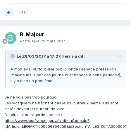
Citer
B. Majour
Posté(e)
le 29 mars 2017
Le 28/03/2017 à 17:27, Ferris a dit :
A mon avis, surtout si le public longe l'espace presse (on
imagine les "une" des journaux et hebdos à cette periode !),
il y a bien un problème,
Je ne vois pas trop pourquoi.
Les kiosquiers ne bâchent pas leurs journaux même s'ils sont
situés devant un bureau de vote.
De plus, si on regarde l'article :
https://www.legifrance.gouv.fr/affichCode.do?
idArticle=LEGIARTI000006354559&idSectionTA=LEGISCTA0000061