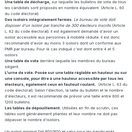
Une table de décharge,
sur laquelle les bulletins de vote de tous
les candidats sont proposés en nombre équivalent. (Article L. 60
du code électoral)
Des isoloirs intégralement fermés
.
Le bureau de vote doit
disposer d'un isoloir par tranche de 300 électeurs inscrits
(Article
L. 62 du code électoral). Il est également demandé d'avoir un
isoloir accessible aux personnes à mobilité réduite. Il est donc
recommandé d'avoir au moins 3 isoloirs dont un conforme aux
PMR par bureau. Pour le cas indiqué c'est dont entre 4 et 5
isoloirs
Une table de vote
derrière laquelle les membres du bureau
siègent.
L'urne de vote. Posée sur une table réglable en hauteur ou sur
une console, pour être à une hauteur accessible par tous les
électeurs, également ceux en fauteuil roulant
, (Article L. 63 du
code électoral). Selon l'élection, la taille du bulletin et le nombre
d'électeurs, il est recommandé de prévoir une taille entre 600 et
1200 bulletins.
Les tables de dépouillement.
Utilisées en fin de scrutin, ces
tables sont généralement pliantes et leur nombre ne doit pas
dépasser le nombre d'isoloirs.
Un isoloir minimal fait 800/800 et celui pour les handicapés