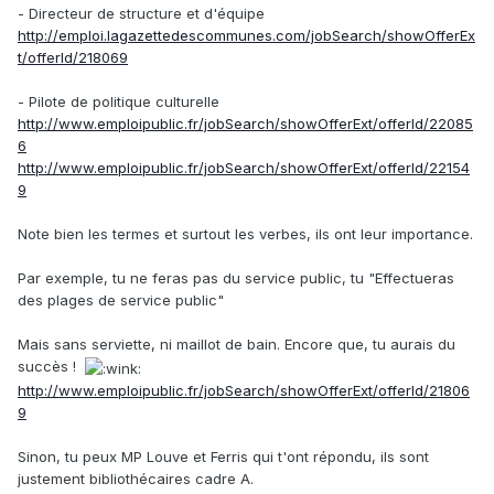
- Directeur de structure et d'équipe
http://emploi.lagazettedescommunes.com/jobSearch/showOfferEx
t/offerId/218069
- Pilote de politique culturelle
http://www.emploipublic.fr/jobSearch/showOfferExt/offerId/22085
6
http://www.emploipublic.fr/jobSearch/showOfferExt/offerId/22154
9
Note bien les termes et surtout les verbes, ils ont leur importance.
Par exemple, tu ne feras pas du service public, tu "Effectueras
des plages de service public"
Mais sans serviette, ni maillot de bain. Encore que, tu aurais du
succès !
http://www.emploipublic.fr/jobSearch/showOfferExt/offerId/21806
9
Sinon, tu peux MP Louve et Ferris qui t'ont répondu, ils sont
justement bibliothécaires cadre A.